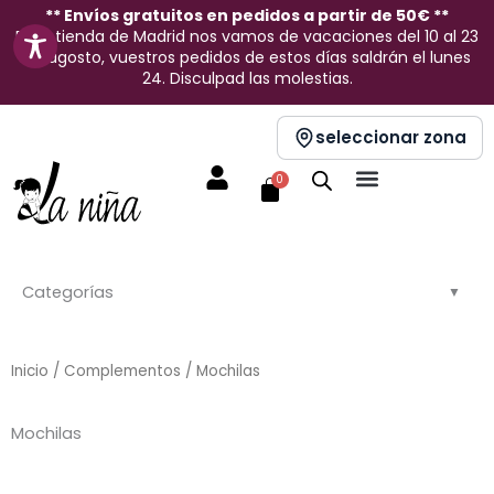
Ir
** Envíos gratuitos en pedidos a partir de 50€ **
En la tienda de Madrid nos vamos de vacaciones del 10 al 23
al
de agosto, vuestros pedidos de estos días saldrán el lunes
contenido
24. Disculpad las molestias.
seleccionar zona
Carrito
0
Categorías
Inicio
/
Complementos
/ Mochilas
Mochilas
Ordenado
por