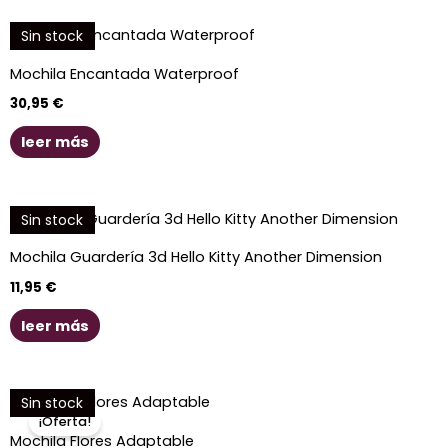
Sin stock
Mochila Encantada Waterproof
30,95
€
leer más
Sin stock
Mochila Guardería 3d Hello Kitty Another Dimension
11,95
€
leer más
El
El
Sin stock
precio
precio
¡Oferta!
original
actual
Mochila Flores Adaptable
era:
es: