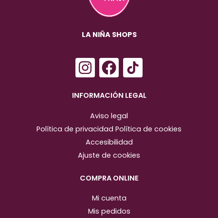
LA NIÑA SHOPS
I
F
n
a
s
c
INFORMACIÓN LEGAL
t
e
Aviso legal
a
b
Política de privacidad
Política de cookies
g
o
Accesibilidad
r
o
Ajuste de cookies
a
k
m
COMPRA ONLINE
Mi cuenta
Mis pedidos