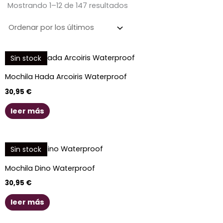
los
Mostrando 1–12 de 147 resultados
últimos
Sin stock
Mochila Hada Arcoiris Waterproof
30,95
€
leer más
Sin stock
Mochila Dino Waterproof
30,95
€
leer más