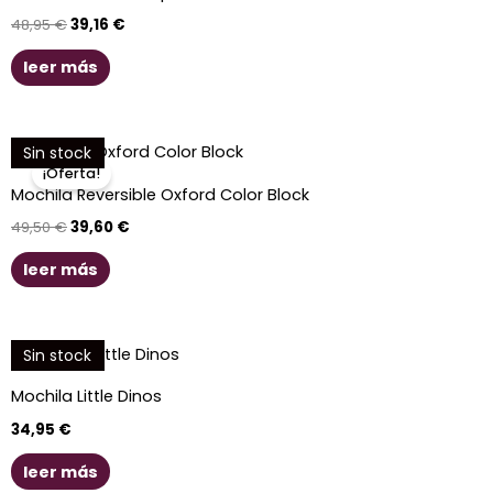
48,95 €.
39,16 €.
48,95
€
39,16
€
leer más
El
El
Sin stock
precio
precio
¡Oferta!
original
actual
Mochila Reversible Oxford Color Block
era:
es:
49,50 €.
39,60 €.
49,50
€
39,60
€
leer más
Sin stock
Mochila Little Dinos
34,95
€
leer más