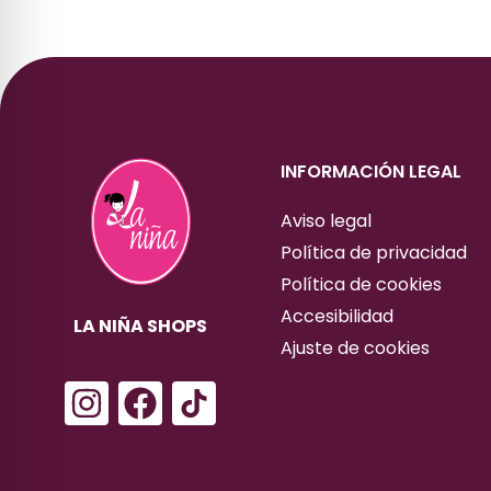
INFORMACIÓN LEGAL
Aviso legal
Política de privacidad
Política de cookies
Accesibilidad
LA NIÑA SHOPS
Ajuste de cookies
I
F
n
a
s
c