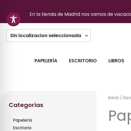
Ir
al
En la tienda de Madrid nos vamos de vacacion
contenido
PAPELERÍA
ESCRITORIO
LIBROS
Inicio
/
Escr
Categorías
Pa
Papelería
Escritorio