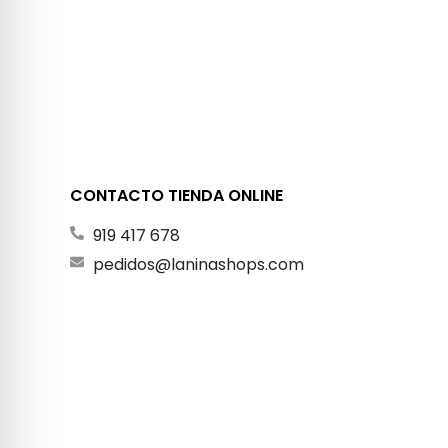
CONTACTO TIENDA ONLINE
919 417 678
pedidos@laninashops.com