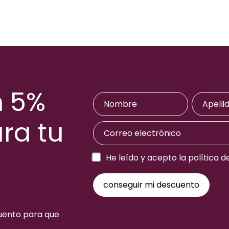
n 5%
ra tu
a
He leído y acepto la política d
cuento para que