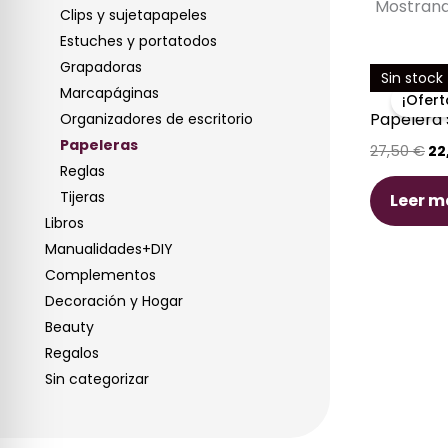
Mostrand
Clips y sujetapapeles
Estuches y portatodos
Grapadoras
El
Sin stock
pr
Marcapáginas
¡Ofert
or
Papelera
Organizadores de escritorio
er
27
Papeleras
27,50
€
22
Reglas
Tijeras
Leer m
Libros
Manualidades+DIY
Complementos
Decoración y Hogar
Beauty
Regalos
Sin categorizar