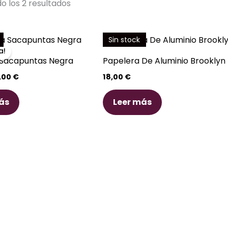
por
o los 2 resultados
los
últimos
El
Sin stock
ecio
precio
a!
iginal
actual
 Sacapuntas Negra
Papelera De Aluminio Brooklyn
a:
es:
,50 €.
22,00 €.
,00
€
18,00
€
ás
Leer más