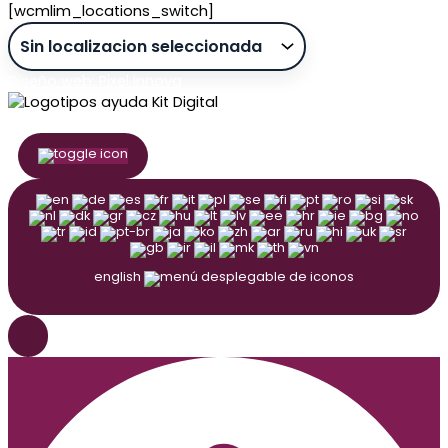
[wcmlim_locations_switch]
Diseño web: Pixel Innova
english