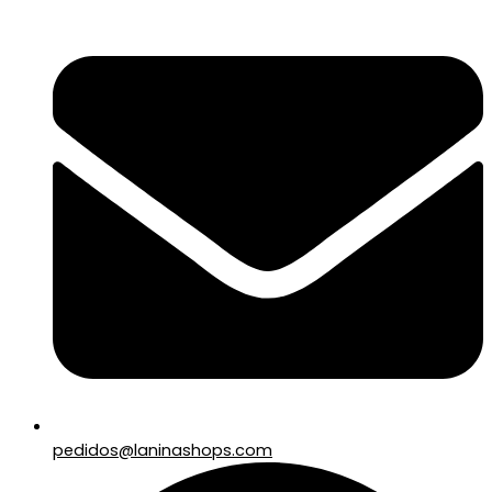
pedidos@laninashops.com