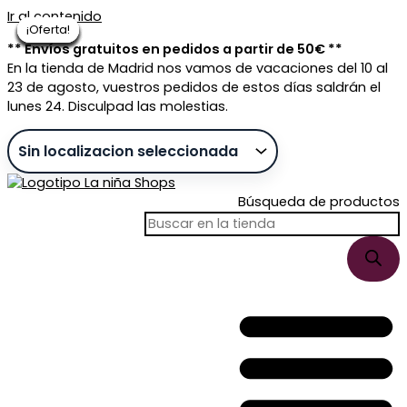
Ir al contenido
¡Oferta!
¡Oferta!
¡Oferta!
¡Oferta!
¡Oferta!
¡Oferta!
¡Oferta!
¡Oferta!
¡Oferta!
¡Oferta!
¡Oferta!
¡Oferta!
** Envíos gratuitos en pedidos a partir de 50€ **
En la tienda de Madrid nos vamos de vacaciones del 10 al
23 de agosto, vuestros pedidos de estos días saldrán el
lunes 24. Disculpad las molestias.
Búsqueda de productos