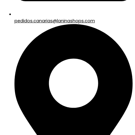
pedidos.canarias@laninashops.com