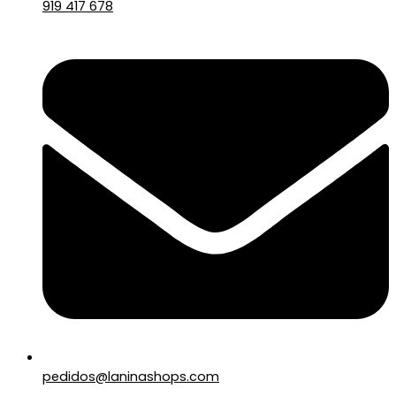
919 417 678
pedidos@laninashops.com