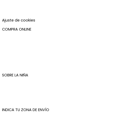
Aviso legal
Política de privacidad
Política de cookies
Accesibilidad
Ajuste de cookies
COMPRA ONLINE
Mi cuenta
Mis pedidos
Condiciones de compra
Plazos de envío
Devoluciones
Newsletter
SOBRE LA NIÑA
Quiénes somos
Contacto
Tienda de Madrid
Tienda de Tenerife
INDICA TU ZONA DE ENVÍO