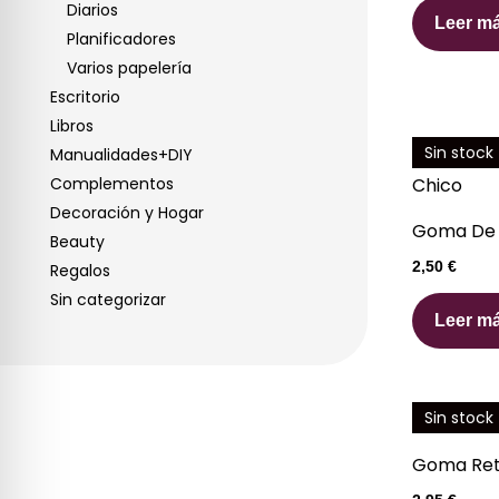
Diarios
Leer m
Planificadores
Varios papelería
Escritorio
Libros
Sin stock
Manualidades+DIY
Complementos
Decoración y Hogar
Goma De B
Beauty
2,50
€
Regalos
Sin categorizar
Leer m
Sin stock
Goma Retr