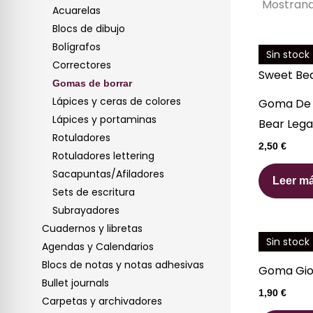
Mostrand
Acuarelas
Blocs de dibujo
Bolígrafos
Sin stock
Correctores
Gomas de borrar
Lápices y ceras de colores
Goma De B
Lápices y portaminas
Bear Leg
Rotuladores
2,50
€
Rotuladores lettering
Sacapuntas/Afiladores
Leer m
Sets de escritura
Subrayadores
Cuadernos y libretas
Sin stock
Agendas y Calendarios
Blocs de notas y notas adhesivas
Goma Gio
Bullet journals
1,90
€
Carpetas y archivadores