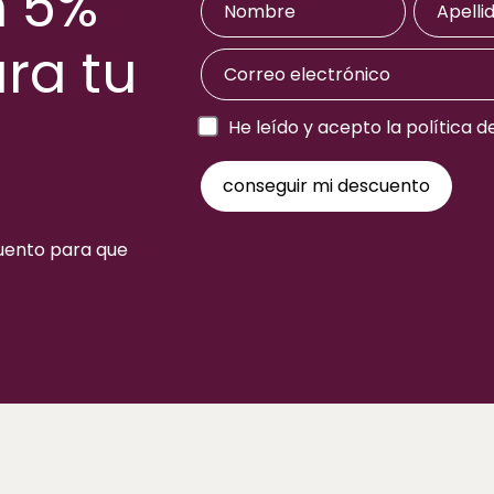
n 5%
ra tu
a
He leído y acepto la política d
cuento para que