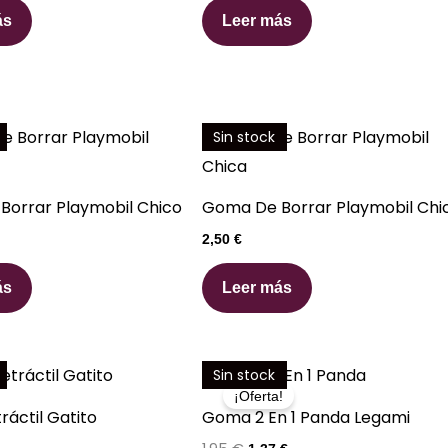
ás
Leer más
Sin stock
orrar Playmobil Chico
Goma De Borrar Playmobil Chi
2,50
€
ás
Leer más
El
El
Sin stock
precio
precio
¡Oferta!
original
actual
áctil Gatito
Goma 2 En 1 Panda Legami
era:
es:
1,95 €.
1,37 €.