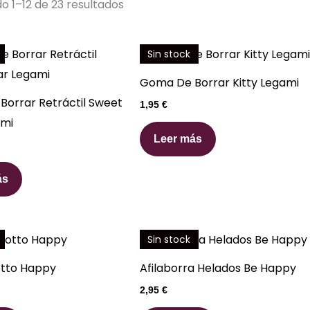
por
o 1–12 de 23 resultados
los
últimos
Sin stock
Goma De Borrar Kitty Legami
orrar Retráctil Sweet
1,95
€
ami
Leer más
ás
Sin stock
tto Happy
Afilaborra Helados Be Happy
2,95
€