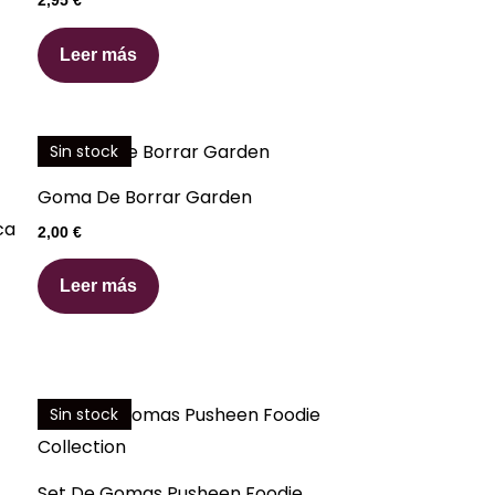
2,95
€
Leer más
Sin stock
Goma De Borrar Garden
ca
2,00
€
Leer más
Sin stock
Set De Gomas Pusheen Foodie