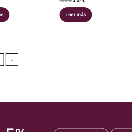
1,95
€
1,37
€
ás
Leer más
→