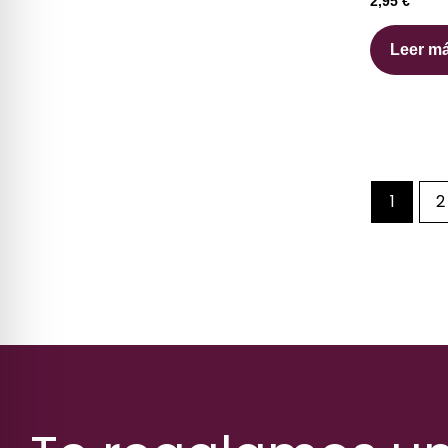
2,95
€
Leer m
1
2