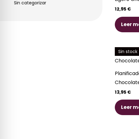
Sin categorizar
12,95
€
Leer m
Sin stock
Planifica
Chocolat
13,95
€
Leer m