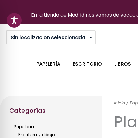
Ir
al
En la tienda de Madrid nos vamos de vacacion
contenido
PAPELERÍA
ESCRITORIO
LIBROS
Inicio
/
Pap
Categorías
Pl
Papelería
Escritura y dibujo