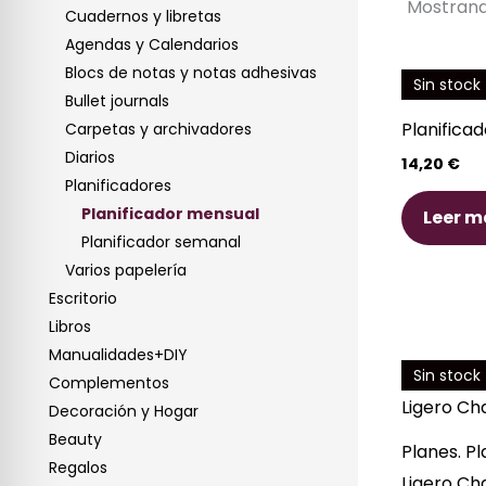
Mostrand
Cuadernos y libretas
Agendas y Calendarios
Blocs de notas y notas adhesivas
Sin stock
Bullet journals
Planifica
Carpetas y archivadores
Diarios
14,20
€
Planificadores
Planificador mensual
Leer m
Planificador semanal
Varios papelería
Escritorio
Libros
Manualidades+DIY
Sin stock
Complementos
Decoración y Hogar
Beauty
Planes. P
Regalos
Ligero Ch