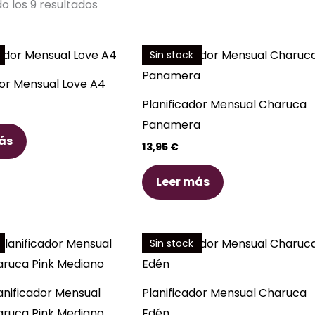
por
o los 9 resultados
los
últimos
Sin stock
dor Mensual Love A4
Planificador Mensual Charuca
Panamera
ás
13,95
€
Leer más
Sin stock
lanificador Mensual
Planificador Mensual Charuca
aruca Pink Mediano
Edén