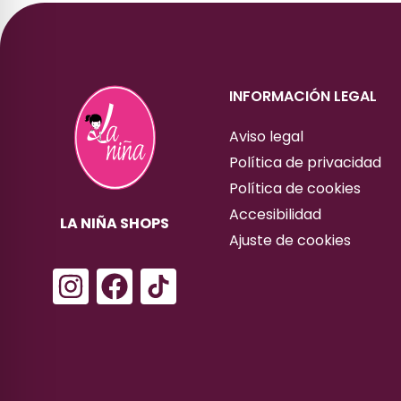
INFORMACIÓN LEGAL
Aviso legal
Política de privacidad
Política de cookies
Accesibilidad
LA NIÑA SHOPS
Ajuste de cookies
I
F
n
a
s
c
t
e
a
b