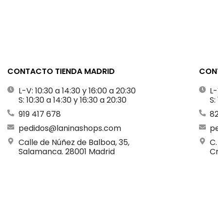
CONTACTO TIENDA MADRID
CONT
L-V: 10:30 a 14:30 y 16:00 a 20:30
L-
S: 10:30 a 14:30 y 16:30 a 20:30
S:
919 417 678
8
pedidos@laninashops.com
p
Calle de Núñez de Balboa, 35,
C.
Salamanca. 28001 Madrid
Cr