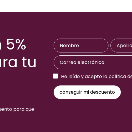
n 5%
ra tu
a
He leído y acepto la política d
cuento para que