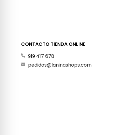
CONTACTO TIENDA ONLINE
919 417 678
pedidos@laninashops.com