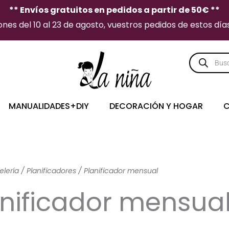
** Envíos gratuitos en pedidos a partir de 50€ **
es del 10 al 23 de agosto, vuestros pedidos de estos días 
Búsqueda
de
producto
MANUALIDADES+DIY
DECORACIÓN Y HOGAR
C
elería
/
Planificadores
/ Planificador mensual
anificador mensua
Ordenado