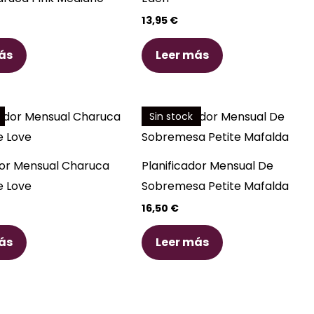
13,95
€
ás
Leer más
Sin stock
dor Mensual Charuca
Planificador Mensual De
e Love
Sobremesa Petite Mafalda
16,50
€
ás
Leer más