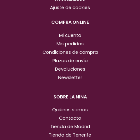
r
o
Ajuste de cookies
a
k
m
COMPRA ONLINE
Mi cuenta
Mis pedidos
Condiciones de compra
Plazos de envío
Devoluciones
Newsletter
SOBRE LA NIÑA
Quiénes somos
Contacto
Tienda de Madrid
Tienda de Tenerife