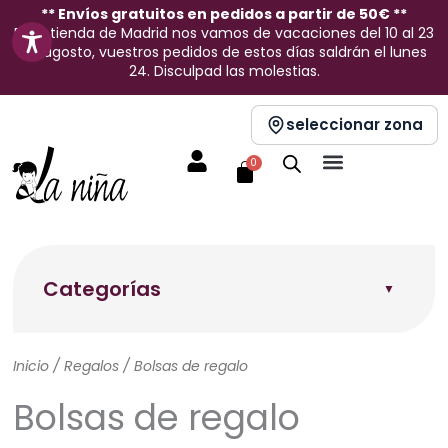
Ir
** Envíos gratuitos en pedidos a partir de 50€ **
En la tienda de Madrid nos vamos de vacaciones del 10 al 23
al
de agosto, vuestros pedidos de estos días saldrán el lunes
contenido
24. Disculpad las molestias.
seleccionar zona
Carrito
0
Categorías
Inicio
/
Regalos
/ Bolsas de regalo
Bolsas de regalo