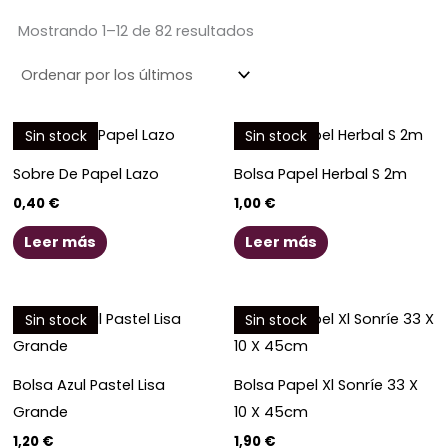
Ordenado
por
los
Mostrando 1–12 de 82 resultados
últimos
Sin stock
Sin stock
Sobre De Papel Lazo
Bolsa Papel Herbal S 2m
0,40
€
1,00
€
Leer más
Leer más
Sin stock
Sin stock
Bolsa Azul Pastel Lisa
Bolsa Papel Xl Sonríe 33 X
Grande
10 X 45cm
1,20
€
1,90
€