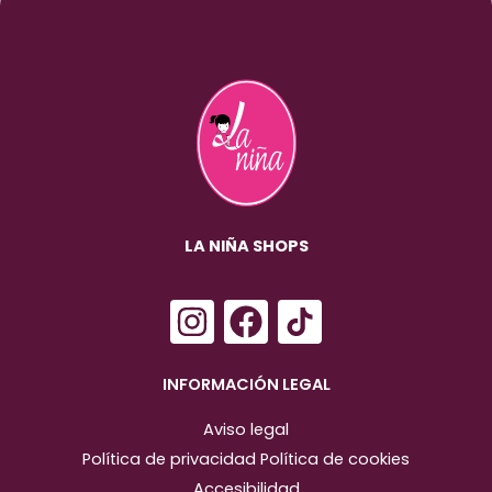
LA NIÑA SHOPS
I
F
n
a
s
c
INFORMACIÓN LEGAL
t
e
Aviso legal
a
b
Política de privacidad
Política de cookies
g
o
Accesibilidad