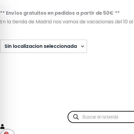
Ir
al
** Envíos gratuitos en pedidos a partir de 50€ **
contenido
En la tienda de Madrid nos vamos de vacaciones del 10 al 
Búsqueda
de
productos
0