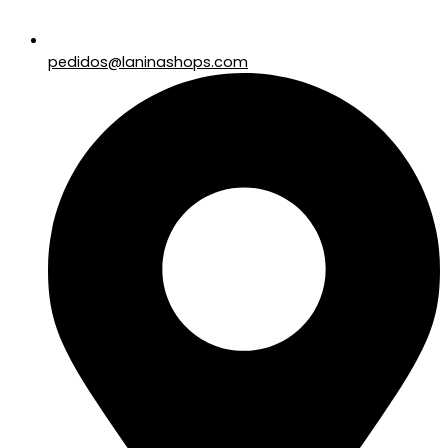
pedidos@laninashops.com