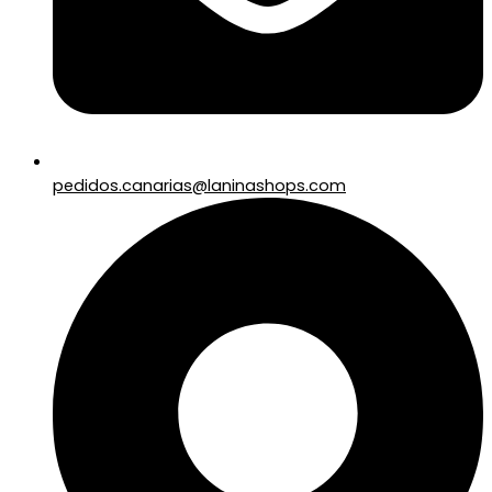
pedidos.canarias@laninashops.com