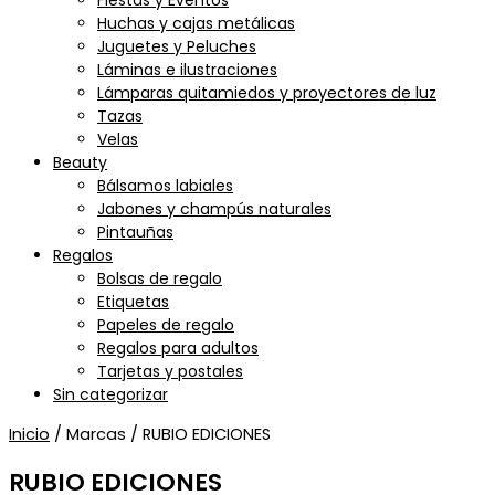
Fiestas y Eventos
Huchas y cajas metálicas
Juguetes y Peluches
Láminas e ilustraciones
Lámparas quitamiedos y proyectores de luz
Tazas
Velas
Beauty
Bálsamos labiales
Jabones y champús naturales
Pintauñas
Regalos
Bolsas de regalo
Etiquetas
Papeles de regalo
Regalos para adultos
Tarjetas y postales
Sin categorizar
Inicio
/ Marcas / RUBIO EDICIONES
RUBIO EDICIONES