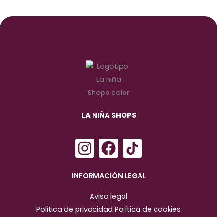
LA NIÑA SHOPS
I
F
n
a
s
c
INFORMACIÓN LEGAL
t
e
Aviso legal
a
b
Política de privacidad
Política de cookies