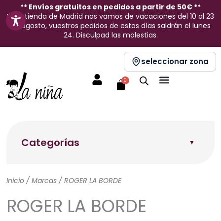
Ir
** Envíos gratuitos en pedidos a partir de 50€ **
En la tienda de Madrid nos vamos de vacaciones del 10 al 23
al
de agosto, vuestros pedidos de estos días saldrán el lunes
contenido
24. Disculpad las molestias.
seleccionar zona
Carrito
0
Categorías
Inicio
/ Marcas / ROGER LA BORDE
ROGER LA BORDE