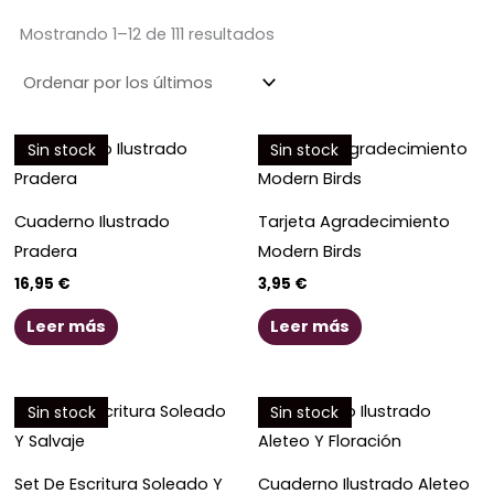
Ordenado
por
los
Mostrando 1–12 de 111 resultados
últimos
Sin stock
Sin stock
Cuaderno Ilustrado
Tarjeta Agradecimiento
Pradera
Modern Birds
16,95
€
3,95
€
Leer más
Leer más
Sin stock
Sin stock
Set De Escritura Soleado Y
Cuaderno Ilustrado Aleteo