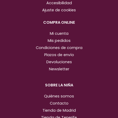
g
o
Accesibilidad
r
o
Ajuste de cookies
a
k
m
COMPRA ONLINE
Mi cuenta
Mis pedidos
Condiciones de compra
Plazos de envío
Devoluciones
Newsletter
SOBRE LA NIÑA
Quiénes somos
Contacto
Tienda de Madrid
Tienda de Tenerife