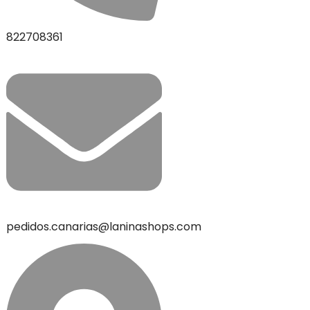
822708361
pedidos.canarias@laninashops.com