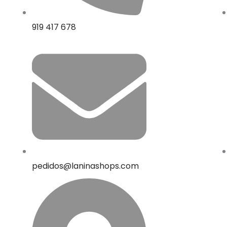
919 417 678
pedidos@laninashops.com