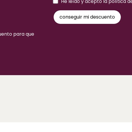
a
He leído y acepto la política d
cuento para que