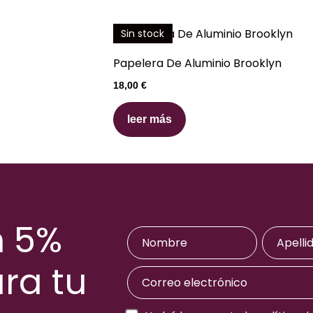
Sin stock
Papelera De Aluminio Brooklyn
18,00
€
leer más
n 5%
ra tu