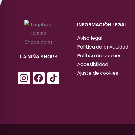
INFORMACIÓN LEGAL
Aviso legal
Política de privacidad
Política de cookies
LA NIÑA SHOPS
Accesibilidad
Ajuste de cookies
I
F
n
a
s
c
t
e
a
b
g
o
r
o