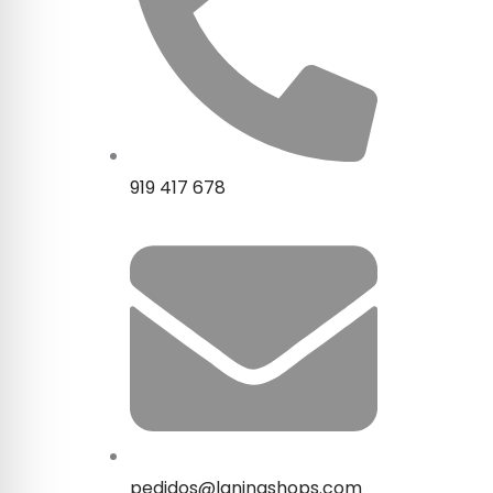
919 417 678
pedidos@laninashops.com