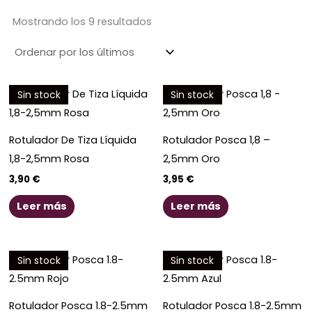
Ordenado
por
los
Mostrando los 9 resultados
últimos
Sin stock
Sin stock
Rotulador De Tiza Líquida
Rotulador Posca 1,8 –
1,8-2,5mm Rosa
2,5mm Oro
3,90
€
3,95
€
Leer más
Leer más
Sin stock
Sin stock
Rotulador Posca 1.8-2.5mm
Rotulador Posca 1.8-2.5mm