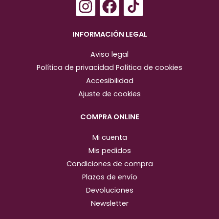
I
F
n
a
s
c
INFORMACIÓN LEGAL
t
e
Aviso legal
a
b
Política de privacidad
Política de cookies
g
o
Accesibilidad
r
o
Ajuste de cookies
a
k
m
COMPRA ONLINE
Mi cuenta
Mis pedidos
Condiciones de compra
Plazos de envío
Devoluciones
Newsletter