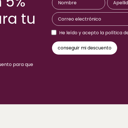
n 5%
ra tu
a
He leído y acepto la política d
cuento para que