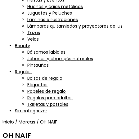
Fiestas y Eventos
Huchas y cajas metálicas
Juguetes y Peluches
Láminas e ilustraciones
Lámparas quitamiedos y proyectores de luz
Tazas
Velas
Beauty
Bálsamos labiales
Jabones y champús naturales
Pintauñas
Regalos
Bolsas de regalo
Etiquetas
Papeles de regalo
Regalos para adultos
Tarjetas y postales
Sin categorizar
Inicio
/ Marcas / OH NAIF
OH NAIF