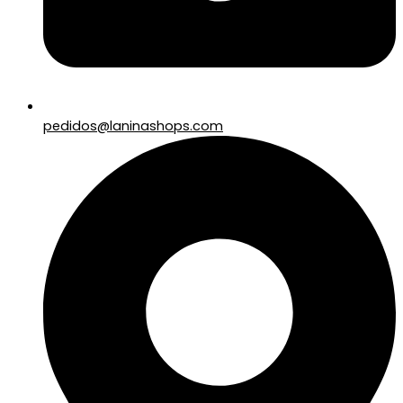
pedidos@laninashops.com