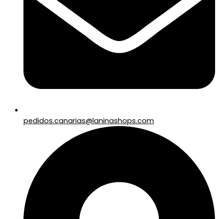
pedidos.canarias@laninashops.com