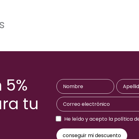
s
n 5%
ra tu
a
He leído y acepto la política d