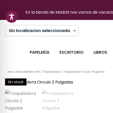
Ir
al
En la tienda de Madrid nos vamos de vacacion
contenido
PAPELERÍA
ESCRITORIO
LIBROS
Inicio
/
Manualidades+DIY
/
Troqueladoras
/ Troqueladora Circulo 2 Pulgadas
Sin stock