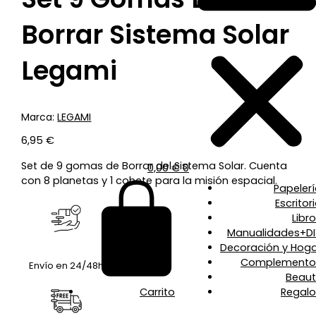
Borrar Sistema Solar
Legami
Marca:
LEGAMI
6,95
€
Set de 9 gomas de Borrar del Sistema Solar. Cuenta
0,00
€
0
con 8 planetas y 1 cohete para la misión espacial.
Papeler
Escritor
Libr
Manualidades+DI
Decoración y Hoga
Complemento
Envío en 24/48h
Beaut
Carrito
Regalo