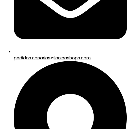
pedidos.canarias@laninashops.com