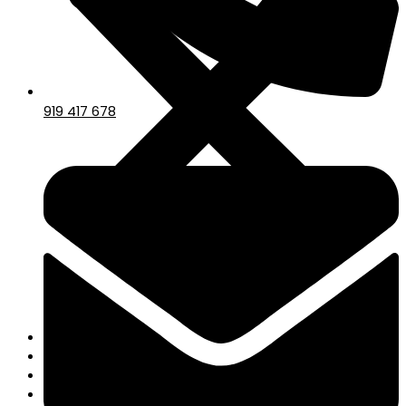
919 417 678
Papelería
Escritorio
Libros
Manualidades+DIY