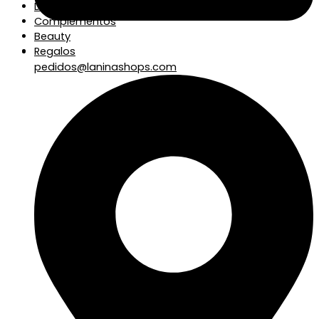
Decoración y Hogar
Complementos
Beauty
Regalos
pedidos@laninashops.com