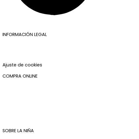
INFORMACIÓN LEGAL
Aviso legal
Política de privacidad
Política de cookies
Accesibilidad
Ajuste de cookies
COMPRA ONLINE
Mi cuenta
Mis pedidos
Condiciones de compra
Plazos de envío
Devoluciones
Newsletter
SOBRE LA NIÑA