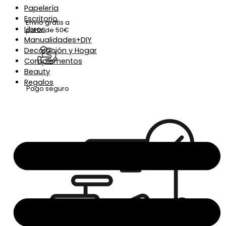
Papelería
Escritorio
Envío gratis a
Libros
partir de 50€
Manualidades+DIY
Decoración y Hogar
Complementos
Beauty
Regalos
Pago seguro