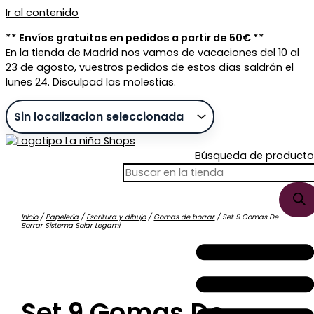
Ir al contenido
** Envíos gratuitos en pedidos a partir de 50€ **
En la tienda de Madrid nos vamos de vacaciones del 10 al
23 de agosto, vuestros pedidos de estos días saldrán el
lunes 24. Disculpad las molestias.
Búsqueda de producto
Inicio
/
Papelería
/
Escritura y dibujo
/
Gomas de borrar
/ Set 9 Gomas De
Borrar Sistema Solar Legami
Sin stock
Set 9 Gomas De