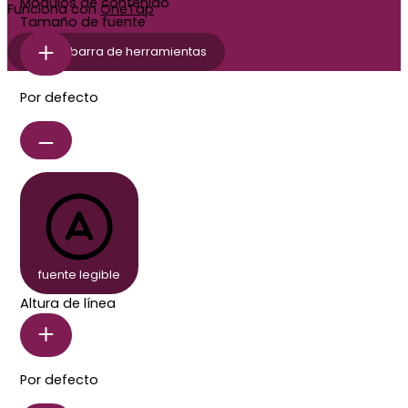
Módulos de contenido
Funciona con
OneTap
Tamaño de fuente
ocultar barra de herramientas
Por defecto
fuente legible
Altura de línea
Por defecto