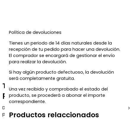
Política de devoluciones
Tienes un periodo de 14 días naturales desde la
recepción de tu pedido para hacer una devolución.
El comprador se encargará de gestionar el envío
para realizar la devolución.
Si hay algún producto defectuoso, la devolución
será completamente gratuita.
Te regalamos un 5% de descuento
Una vez recibido y comprobado el estado del
para tu próxima compra
producto, se procederá a abonar el importe
correspondiente.
Déjanos tu correo y te enviaremos el código de descuento
Productos relaccionados
para que puedas aprovecharlo en tu próximo pedido.