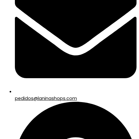
pedidos@laninashops.com