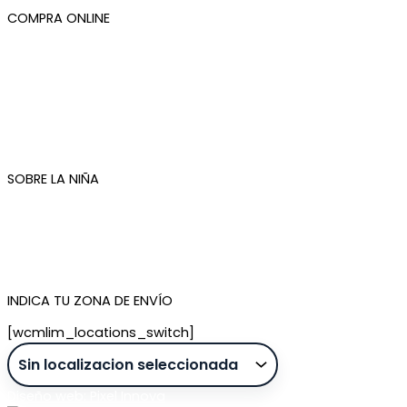
COMPRA ONLINE
Mi cuenta
Mis pedidos
Condiciones de compra
Plazos de envío
Devoluciones
Newsletter
SOBRE LA NIÑA
Quiénes somos
Contacto
Tienda de Madrid
Tienda de Tenerife
INDICA TU ZONA DE ENVÍO
[wcmlim_locations_switch]
Diseño web: Pixel Innova