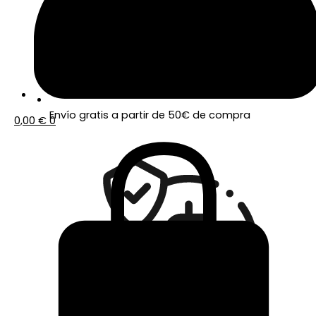
Envío gratis a partir de 50€ de compra
0,00
€
0