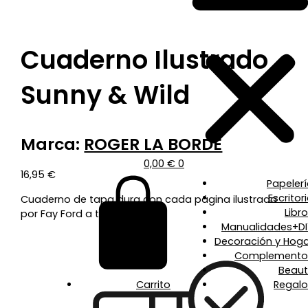
Cuaderno Ilustrado
Sunny & Wild
Marca:
ROGER LA BORDE
0,00
€
0
16,95
€
Papeler
Escritor
Cuaderno de tapa dura con cada página ilustrada
Libr
por Fay Ford a todo color.
Manualidades+DI
Decoración y Hoga
Complemento
Beaut
Carrito
Regalo