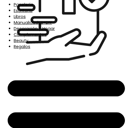
Papelería
Escritorio
Libros
Manualidades+DIY
Decoración y Hogar
Complementos
Beauty
Regalos
Envío en 24/48h