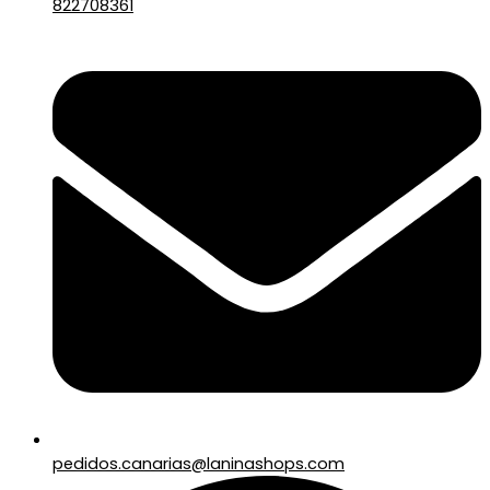
822708361
pedidos.canarias@laninashops.com