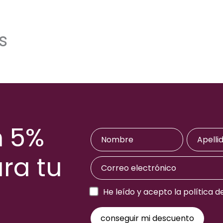
s
n 5%
ra tu
a
He leído y acepto la política d