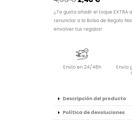
precio
precio
¿Te gusta añadir el toque EXTRA 
renunciar a la Bolsa de Regalo N
original
actual
envolver tus regalos!
era:
es:
4,95 €.
2,48 €.
Envío en 24/48h
Envío g
Descripción del producto
Política de devoluciones