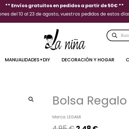
** Envíos gratuitos en pedidos a partir de 50€ **
es del 10 al 23 de agosto, vuestros pedidos de estos días 
Búsqueda
de
producto
MANUALIDADES+DIY
DECORACIÓN Y HOGAR
C
Bolsa Regalo 
Marca:
LEGAMI
El
El
4,95
€
2,48
€