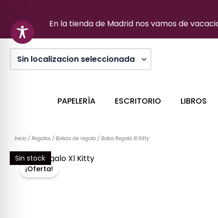
Ir
al
En la tienda de Madrid nos vamos de vacacion
contenido
PAPELERÍA
ESCRITORIO
LIBROS
Inicio
/
Regalos
/
Bolsas de regalo
/ Bolsa Regalo Xl Kitty
Sin stock
¡Oferta!