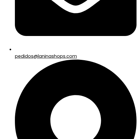
pedidos@laninashops.com