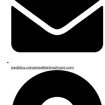
pedidos.canarias@laninashops.com