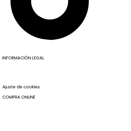
INFORMACIÓN LEGAL
Aviso legal
Política de privacidad
Política de cookies
Accesibilidad
Ajuste de cookies
COMPRA ONLINE
Mi cuenta
Mis pedidos
Condiciones de compra
Plazos de envío