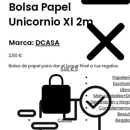
Bolsa Papel
Unicornio Xl 2m
Marca:
DCASA
2,50
€
Bolsa de papel para dar el toque final a tus regalos.
0,00
€
0
Papeler
Escritor
Libr
Manualidades+DI
Decoración y Hoga
Complemento
Beaut
Carrito
Regalo