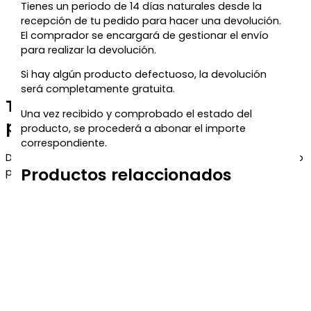
Tienes un periodo de 14 días naturales desde la
recepción de tu pedido para hacer una devolución.
El comprador se encargará de gestionar el envío
para realizar la devolución.
Si hay algún producto defectuoso, la devolución
será completamente gratuita.
Te regalamos un 5% de descuento
Una vez recibido y comprobado el estado del
para tu próxima compra
producto, se procederá a abonar el importe
correspondiente.
Déjanos tu correo y te enviaremos el código de descuento
Productos relaccionados
para que puedas aprovecharlo en tu próximo pedido.