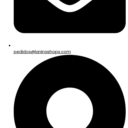
pedidos@laninashops.com