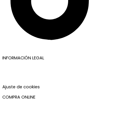
INFORMACIÓN LEGAL
Aviso legal
Política de privacidad
Política de cookies
Accesibilidad
Ajuste de cookies
COMPRA ONLINE
Mi cuenta
Mis pedidos
Condiciones de compra
Plazos de envío