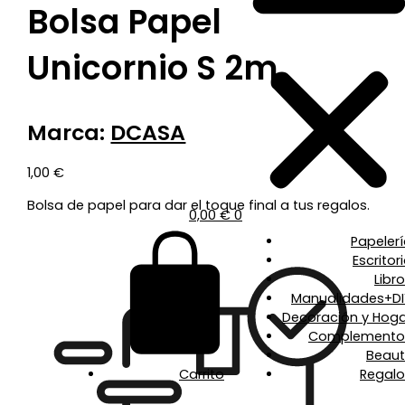
Bolsa Papel
Unicornio S 2m
Marca:
DCASA
1,00
€
Bolsa de papel para dar el toque final a tus regalos.
0,00
€
0
Papeler
Escritor
Libr
Manualidades+DI
Decoración y Hoga
Complemento
Beaut
Carrito
Regalo