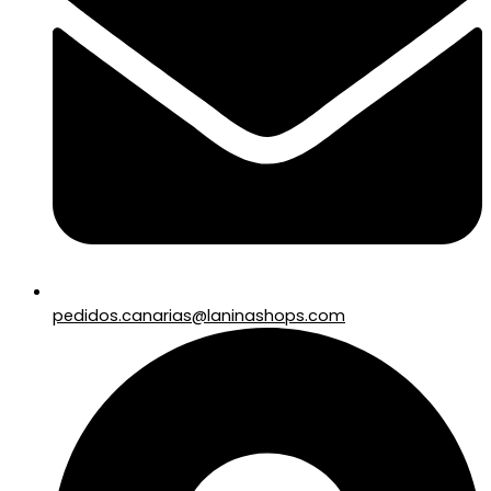
pedidos.canarias@laninashops.com