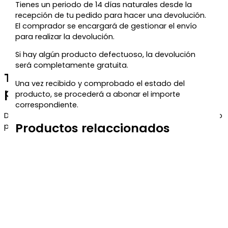
Tienes un periodo de 14 días naturales desde la
recepción de tu pedido para hacer una devolución.
El comprador se encargará de gestionar el envío
para realizar la devolución.
Si hay algún producto defectuoso, la devolución
será completamente gratuita.
Te regalamos un 5% de descuento
Una vez recibido y comprobado el estado del
para tu próxima compra
producto, se procederá a abonar el importe
correspondiente.
Déjanos tu correo y te enviaremos el código de descuento
Productos relaccionados
para que puedas aprovecharlo en tu próximo pedido.