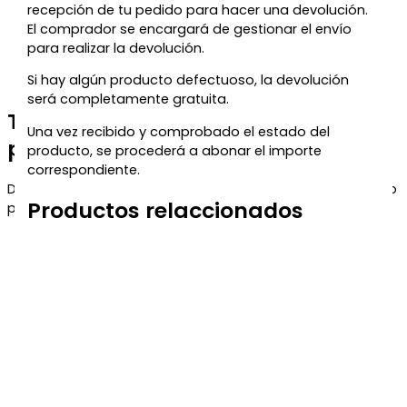
recepción de tu pedido para hacer una devolución.
El comprador se encargará de gestionar el envío
para realizar la devolución.
Si hay algún producto defectuoso, la devolución
será completamente gratuita.
Te regalamos un 5% de descuento
Una vez recibido y comprobado el estado del
para tu próxima compra
producto, se procederá a abonar el importe
correspondiente.
Déjanos tu correo y te enviaremos el código de descuento
Productos relaccionados
para que puedas aprovecharlo en tu próximo pedido.