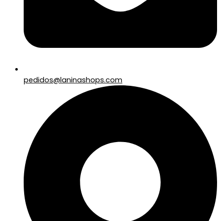
pedidos@laninashops.com