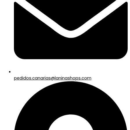
pedidos.canarias@laninashops.com