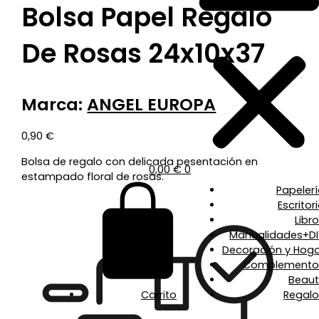
Bolsa Papel Regalo
De Rosas 24x10x37
Marca:
ANGEL EUROPA
0,90
€
Bolsa de regalo con delicada pesentación en
0,00
€
0
estampado floral de rosas.
Papeler
Escritor
Libr
Manualidades+DI
Decoración y Hoga
Complemento
Beaut
Carrito
Regalo