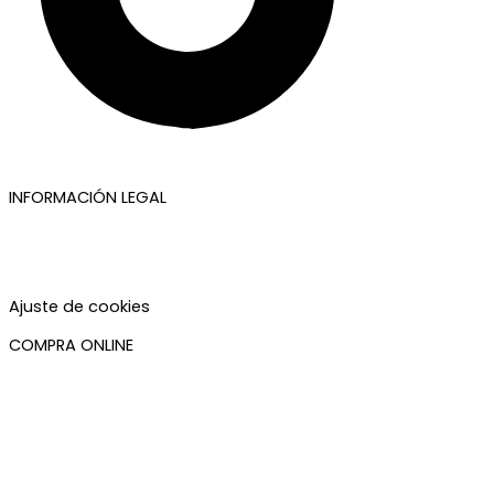
INFORMACIÓN LEGAL
Aviso legal
Política de privacidad
Política de cookies
Accesibilidad
Ajuste de cookies
COMPRA ONLINE
Mi cuenta
Mis pedidos
Condiciones de compra
Plazos de envío
Devoluciones