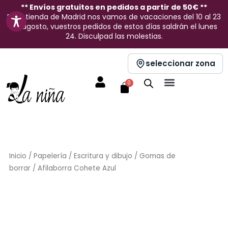
Ir
** Envíos gratuitos en pedidos a partir de 50€ **
En la tienda de Madrid nos vamos de vacaciones del 10 al 23
al
de agosto, vuestros pedidos de estos días saldrán el lunes
contenido
24. Disculpad las molestias.
seleccionar zona
Carrito
0
Inicio
/
Papelería
/
Escritura y dibujo
/
Gomas de
borrar
/ Afilaborra Cohete Azul
Sin stock