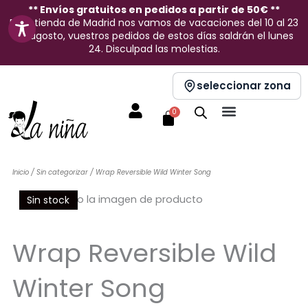
Ir
** Envíos gratuitos en pedidos a partir de 50€ **
En la tienda de Madrid nos vamos de vacaciones del 10 al 23
al
de agosto, vuestros pedidos de estos días saldrán el lunes
contenido
24. Disculpad las molestias.
seleccionar zona
Carrito
0
Inicio
/
Sin categorizar
/ Wrap Reversible Wild Winter Song
Sin stock
Wrap Reversible Wild
Winter Song