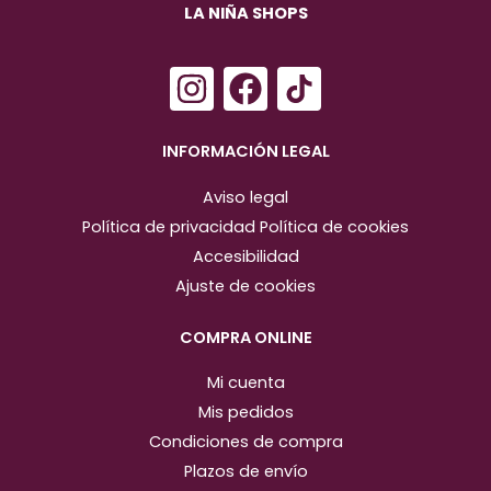
LA NIÑA SHOPS
I
F
n
a
s
c
INFORMACIÓN LEGAL
t
e
Aviso legal
a
b
Política de privacidad
Política de cookies
g
o
Accesibilidad
r
o
Ajuste de cookies
a
k
m
COMPRA ONLINE
Mi cuenta
Mis pedidos
Condiciones de compra
Plazos de envío