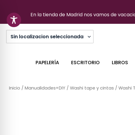
Ir
al
En la tienda de Madrid nos vamos de vacacion
contenido
PAPELERÍA
ESCRITORIO
LIBROS
Inicio
/
Manualidades+DIY
/
Washi tape y cintas
/ Washi T
Sin stock