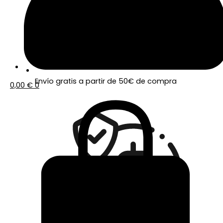
Envío gratis a partir de 50€ de compra
0,00
€
0