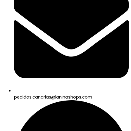
pedidos.canarias@laninashops.com