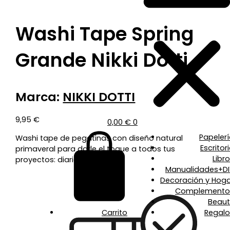
Washi Tape Spring
Grande Nikki Dotti
Marca:
NIKKI DOTTI
9,95
€
0,00
€
0
Papeler
Washi tape de pegatinas con diseño natural
Escritor
primaveral para darle el toque a todos tus
Libr
proyectos: diarios, cartas…
Manualidades+DI
Decoración y Hoga
Complemento
Beaut
Carrito
Regalo