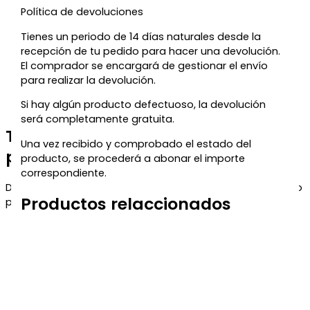
Política de devoluciones
Tienes un periodo de 14 días naturales desde la
recepción de tu pedido para hacer una devolución.
El comprador se encargará de gestionar el envío
para realizar la devolución.
Si hay algún producto defectuoso, la devolución
será completamente gratuita.
Te regalamos un 5% de descuento
Una vez recibido y comprobado el estado del
para tu próxima compra
producto, se procederá a abonar el importe
correspondiente.
Déjanos tu correo y te enviaremos el código de descuento
Productos relaccionados
para que puedas aprovecharlo en tu próximo pedido.