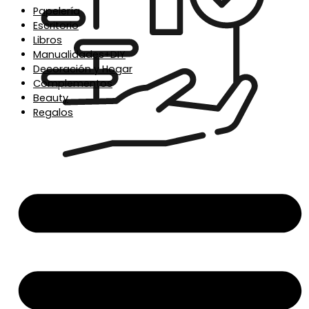
Papelería
Escritorio
Libros
Manualidades+DIY
Decoración y Hogar
Complementos
Beauty
Regalos
Envío en 24/48h