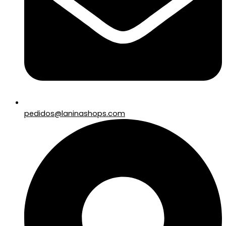
pedidos@laninashops.com