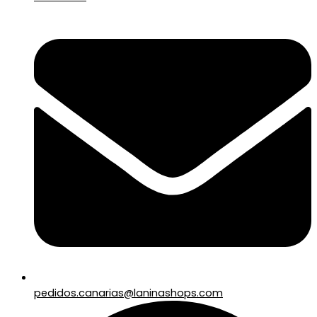
pedidos.canarias@laninashops.com