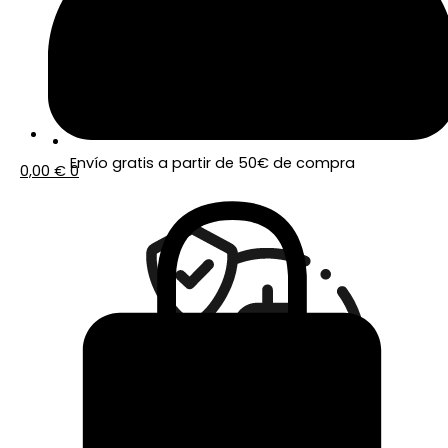
Envío gratis a partir de 50€ de compra
0,00
€
0