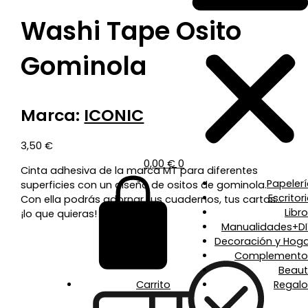
Washi Tape Osito
Gominola
Marca:
ICONIC
3,50
€
0,00
€
0
Cinta adhesiva de la marca MT para diferentes
Papeler
superficies con un diseño de ositos de gominola.
Escritor
Con ella podrás adornar tus cuadernos, tus cartas…
Libr
¡lo que quieras!
Manualidades+DI
Decoración y Hoga
Complemento
Beaut
Carrito
Regalo