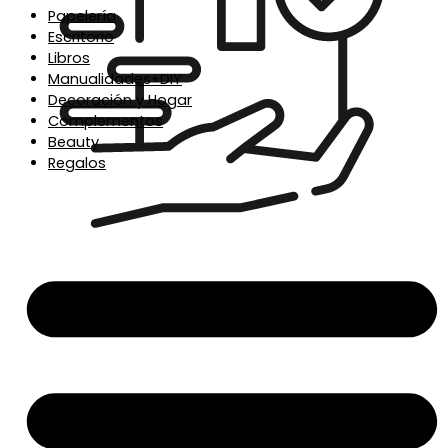
Papelería
Escritorio
Libros
Manualidades+DIY
Decoración y Hogar
Complementos
Beauty
Regalos
Envío en 24/48h