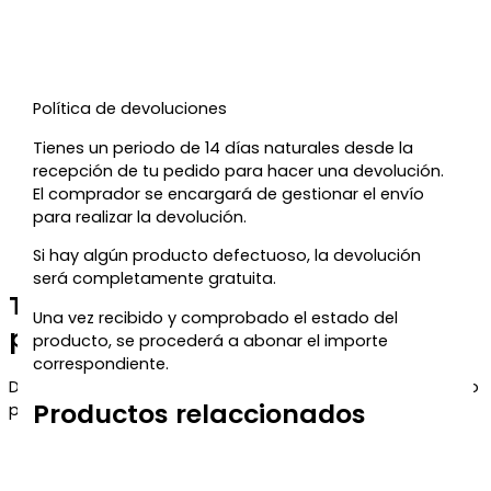
Política de devoluciones
Tienes un periodo de 14 días naturales desde la
recepción de tu pedido para hacer una devolución.
El comprador se encargará de gestionar el envío
para realizar la devolución.
Si hay algún producto defectuoso, la devolución
será completamente gratuita.
Te regalamos un 5% de descuento
Una vez recibido y comprobado el estado del
para tu próxima compra
producto, se procederá a abonar el importe
correspondiente.
Déjanos tu correo y te enviaremos el código de descuento
Productos relaccionados
para que puedas aprovecharlo en tu próximo pedido.