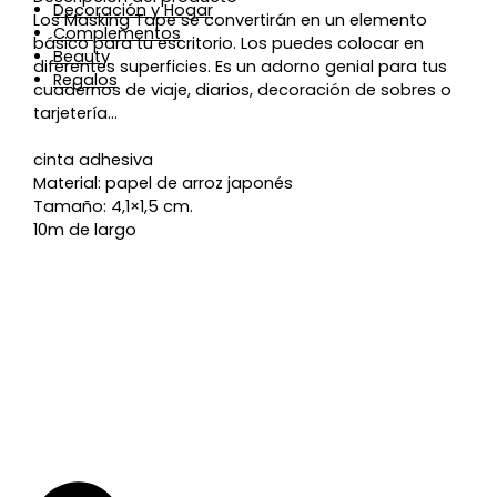
Decoración y Hogar
Los Masking Tape se convertirán en un elemento
Complementos
básico para tu escritorio. Los puedes colocar en
Beauty
diferentes superficies. Es un adorno genial para tus
Regalos
cuadernos de viaje, diarios, decoración de sobres o
tarjetería…
cinta adhesiva
Material: papel de arroz japonés
Tamaño: 4,1×1,5 cm.
10m de largo