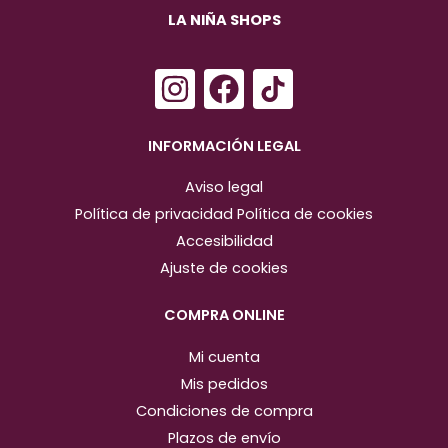
LA NIÑA SHOPS
I
F
n
a
s
c
INFORMACIÓN LEGAL
t
e
Aviso legal
a
b
Política de privacidad
Política de cookies
g
o
Accesibilidad
r
o
Ajuste de cookies
a
k
m
COMPRA ONLINE
Mi cuenta
Mis pedidos
Condiciones de compra
Plazos de envío