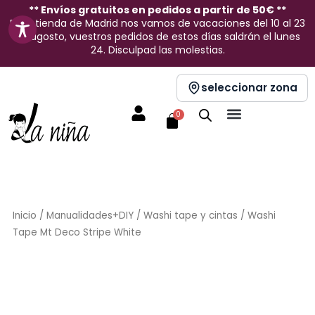
Ir
** Envíos gratuitos en pedidos a partir de 50€ **
En la tienda de Madrid nos vamos de vacaciones del 10 al 23
al
de agosto, vuestros pedidos de estos días saldrán el lunes
contenido
24. Disculpad las molestias.
seleccionar zona
Carrito
0
Inicio
/
Manualidades+DIY
/
Washi tape y cintas
/ Washi
Tape Mt Deco Stripe White
Sin stock