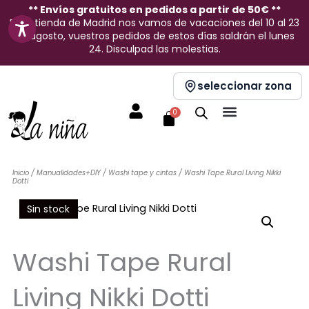
Ir
** Envíos gratuitos en pedidos a partir de 50€ **
En la tienda de Madrid nos vamos de vacaciones del 10 al 23
al
de agosto, vuestros pedidos de estos días saldrán el lunes
contenido
24. Disculpad las molestias.
seleccionar zona
Carrito
0
Inicio
/
Manualidades+DIY
/
Washi tape y cintas
/ Washi Tape Rural Living Nikki
Dotti
Sin stock
Washi Tape Rural
Living Nikki Dotti