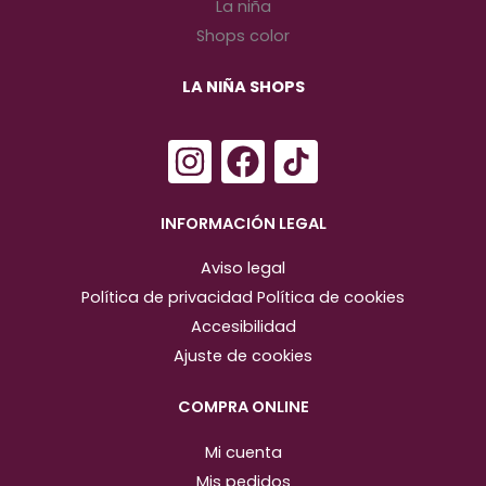
LA NIÑA SHOPS
I
F
n
a
s
c
INFORMACIÓN LEGAL
t
e
Aviso legal
a
b
Política de privacidad
Política de cookies
g
o
Accesibilidad
r
o
Ajuste de cookies
a
k
m
COMPRA ONLINE
Mi cuenta
Mis pedidos