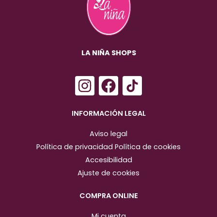
LA NIÑA SHOPS
I
F
n
a
s
c
INFORMACIÓN LEGAL
t
e
Aviso legal
a
b
Política de privacidad
Política de cookies
g
o
Accesibilidad
r
o
Ajuste de cookies
a
k
m
COMPRA ONLINE
Mi cuenta