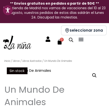
Ir
** Envíos gratuitos en pedidos a partir de 50€ **
En la tienda de Madrid nos vamos de vacaciones del 10 al 23
al
de agosto, vuestros pedidos de estos días saldrán el lunes
contenido
24. Disculpad las molestias.
seleccionar zona
Carrito
0
Inicio
/
Libros
/
Libros ilustrados
/ Un Mundo De Animales
Sin stock
Un Mundo De
Animales