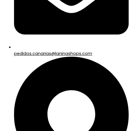
pedidos.canarias@laninashops.com