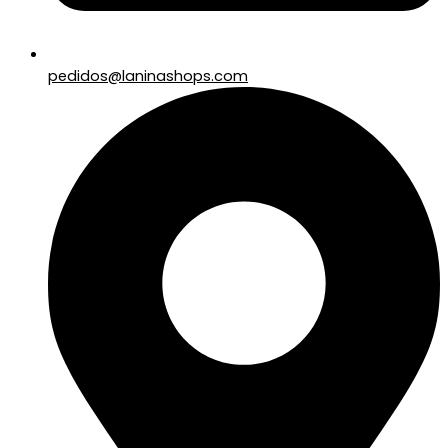
pedidos@laninashops.com