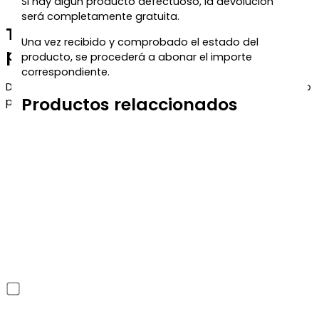
Si hay algún producto defectuoso, la devolución
será completamente gratuita.
Te regalamos un 5% de descuento
Una vez recibido y comprobado el estado del
para tu próxima compra
producto, se procederá a abonar el importe
correspondiente.
Déjanos tu correo y te enviaremos el código de descuento
Productos relaccionados
para que puedas aprovecharlo en tu próximo pedido.
He leído y acepto la política de privacidad