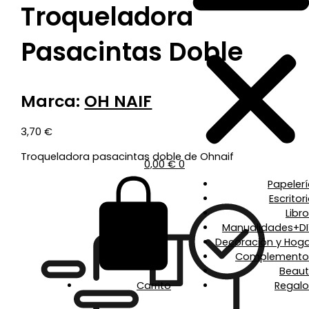
Troqueladora
Pasacintas Doble
Marca:
OH NAIF
3,70
€
Troqueladora pasacintas doble de Ohnaif
0,00
€
0
Papeler
Escritor
Libr
Manualidades+DI
Decoración y Hoga
Complemento
Beaut
Carrito
Regalo