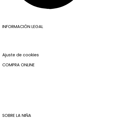
INFORMACIÓN LEGAL
Aviso legal
Política de privacidad
Política de cookies
Accesibilidad
Ajuste de cookies
COMPRA ONLINE
Mi cuenta
Mis pedidos
Condiciones de compra
Plazos de envío
Devoluciones
Newsletter
SOBRE LA NIÑA
Quiénes somos