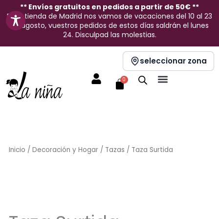
Ir
** Envíos gratuitos en pedidos a partir de 50€ **
En la tienda de Madrid nos vamos de vacaciones del 10 al 23
al
de agosto, vuestros pedidos de estos días saldrán el lunes
contenido
24. Disculpad las molestias.
seleccionar zona
Carrito
0
Inicio
/
Decoración y Hogar
/
Tazas
/ Taza Surtida
Sin stock