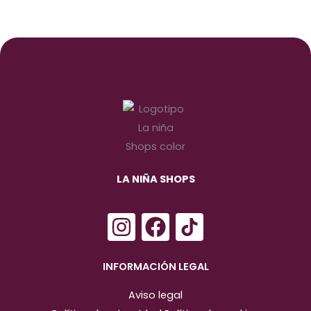
LA NIÑA SHOPS
I
F
n
a
s
c
INFORMACIÓN LEGAL
t
e
Aviso legal
a
b