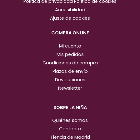
Política de privacidad
Política de cookies
g
o
Accesibilidad
r
o
Ajuste de cookies
a
k
m
COMPRA ONLINE
Mi cuenta
Mis pedidos
Condiciones de compra
Plazos de envío
Devoluciones
Newsletter
SOBRE LA NIÑA
Quiénes somos
Contacto
Tienda de Madrid