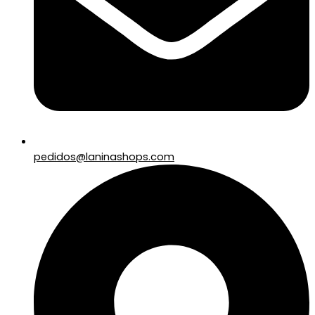
pedidos@laninashops.com