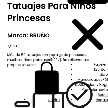
Tatuajes Para Niños
Princesas
Marca:
BRUÑO
7,95
€
Más de 50 tatuajes temporales de princesas,
0,00
€
0
muchas ideas para usarlos ¡y para diseñar tus
Papeler
propios tatuajes!
Escritor
Libr
Manualidades+DI
Decoración y Hoga
Complemento
Beaut
Carrito
Regalo