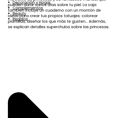
Decoración y Hogar
pueden durar varios días sobre tu piel. La caja
Complementos
también incluye un cuaderno con un montón de
Beauty
ideas para crear tus propios tatuajes: colorear
Regalos
plantillas, diseñar los que más te gusten… Además,
se explican detalles superchulos sobre las princesas.