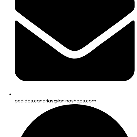
pedidos.canarias@laninashops.com