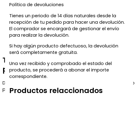
Política de devoluciones
Tienes un periodo de 14 días naturales desde la
recepción de tu pedido para hacer una devolución.
El comprador se encargará de gestionar el envío
para realizar la devolución.
Si hay algún producto defectuoso, la devolución
será completamente gratuita.
Te regalamos un 5% de descuento
Una vez recibido y comprobado el estado del
para tu próxima compra
producto, se procederá a abonar el importe
correspondiente.
Déjanos tu correo y te enviaremos el código de descuento
Productos relaccionados
para que puedas aprovecharlo en tu próximo pedido.