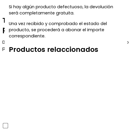
Si hay algún producto defectuoso, la devolución
será completamente gratuita.
Te regalamos un 5% de descuento
Una vez recibido y comprobado el estado del
para tu próxima compra
producto, se procederá a abonar el importe
correspondiente.
Déjanos tu correo y te enviaremos el código de descuento
Productos relaccionados
para que puedas aprovecharlo en tu próximo pedido.
He leído y acepto la política de privacidad