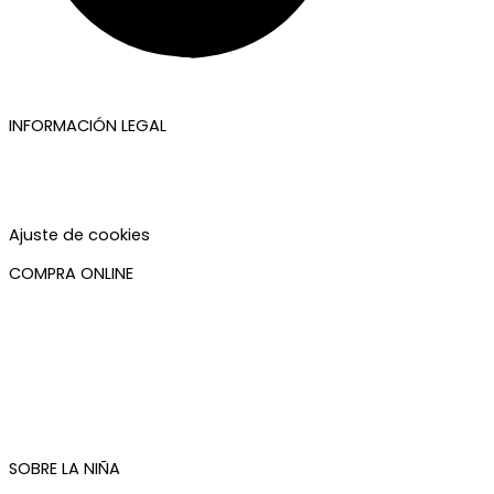
INFORMACIÓN LEGAL
Aviso legal
Política de privacidad
Política de cookies
Accesibilidad
Ajuste de cookies
COMPRA ONLINE
Mi cuenta
Mis pedidos
Condiciones de compra
Plazos de envío
Devoluciones
Newsletter
SOBRE LA NIÑA