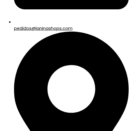
pedidos@laninashops.com