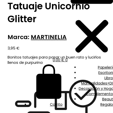
Tatuaje Unicornio
Glitter
Marca:
MARTINELIA
3,95
€
Bonitos tatuajes para pasar un buen rato y lucirlos
0,00
€
0
llenos de purpurina
Papeler
Escritor
Libr
Manualidades+DI
Decoración y Hoga
Complemento
Beaut
Carrito
Regalo