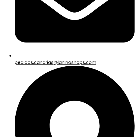
pedidos.canarias@laninashops.com