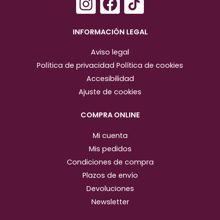
I
F
n
a
s
c
INFORMACIÓN LEGAL
t
e
Aviso legal
a
b
Política de privacidad
Política de cookies
g
o
Accesibilidad
r
o
Ajuste de cookies
a
k
m
COMPRA ONLINE
Mi cuenta
Mis pedidos
Condiciones de compra
Plazos de envío
Devoluciones
Newsletter