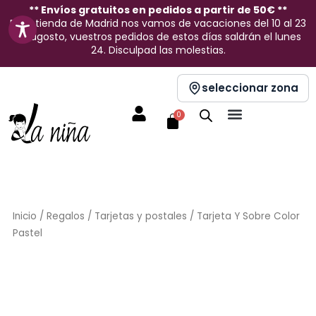
Ir
** Envíos gratuitos en pedidos a partir de 50€ **
En la tienda de Madrid nos vamos de vacaciones del 10 al 23
al
de agosto, vuestros pedidos de estos días saldrán el lunes
contenido
24. Disculpad las molestias.
seleccionar zona
Carrito
0
Inicio
/
Regalos
/
Tarjetas y postales
/ Tarjeta Y Sobre Color
Pastel
Sin stock