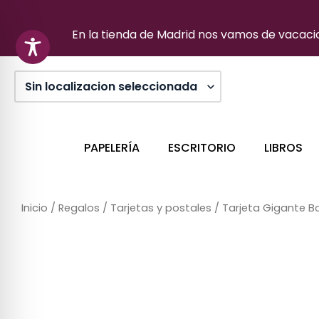
Ir
al
En la tienda de Madrid nos vamos de vacacion
contenido
PAPELERÍA
ESCRITORIO
LIBROS
Inicio
/
Regalos
/
Tarjetas y postales
/ Tarjeta Gigante 
Sin stock