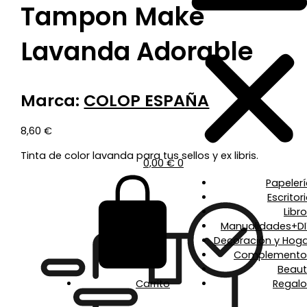
Tampon Make
Lavanda Adorable
Marca:
COLOP ESPAÑA
8,60
€
Tinta de color lavanda para tus sellos y ex libris.
0,00
€
0
Papeler
Escritor
Libr
Manualidades+DI
Decoración y Hoga
Complemento
Beaut
Carrito
Regalo