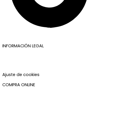
INFORMACIÓN LEGAL
Aviso legal
Política de privacidad
Política de cookies
Accesibilidad
Ajuste de cookies
COMPRA ONLINE
Mi cuenta
Mis pedidos
Condiciones de compra
Plazos de envío
Devoluciones
Newsletter