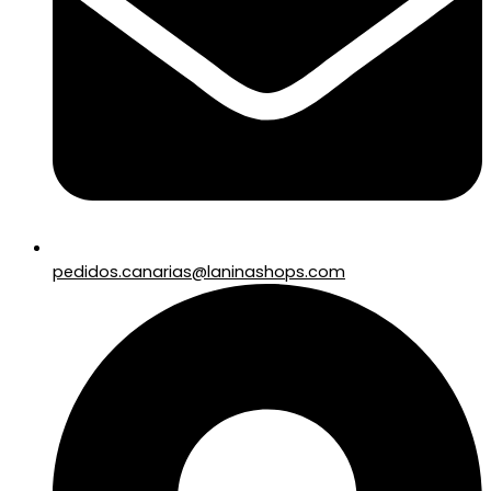
pedidos.canarias@laninashops.com