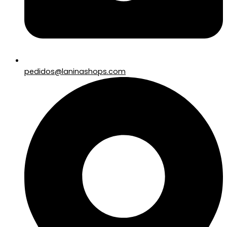
pedidos@laninashops.com