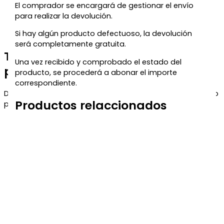
El comprador se encargará de gestionar el envío
para realizar la devolución.
Si hay algún producto defectuoso, la devolución
será completamente gratuita.
Te regalamos un 5% de descuento
Una vez recibido y comprobado el estado del
para tu próxima compra
producto, se procederá a abonar el importe
correspondiente.
Déjanos tu correo y te enviaremos el código de descuento
Productos relaccionados
para que puedas aprovecharlo en tu próximo pedido.