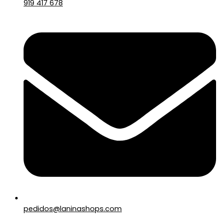
919 417 678
pedidos@laninashops.com