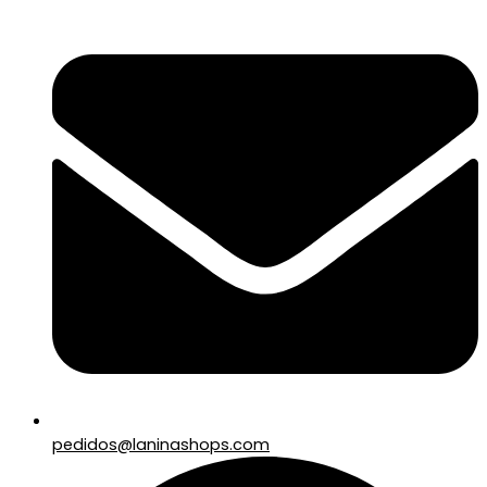
pedidos@laninashops.com