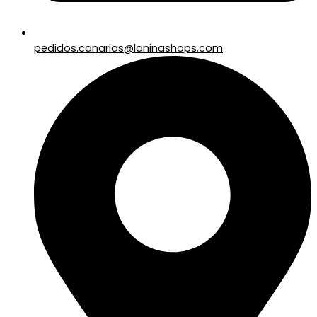
pedidos.canarias@laninashops.com