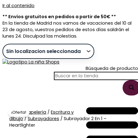
Ir al contenido
** Envíos gratuitos en pedidos a partir de 50€ **
En la tienda de Madrid nos vamos de vacaciones del 10 al
23 de agosto, vuestros pedidos de estos días saldrán el
lunes 24. Disculpad las molestias.
Búsqueda de producto
Sin stock
Inicio
/
Papelería
/
Escritura y
¡Oferta!
dibujo
/
Subrayadores
/ Subrayador 2 En 1 –
Heartlighter