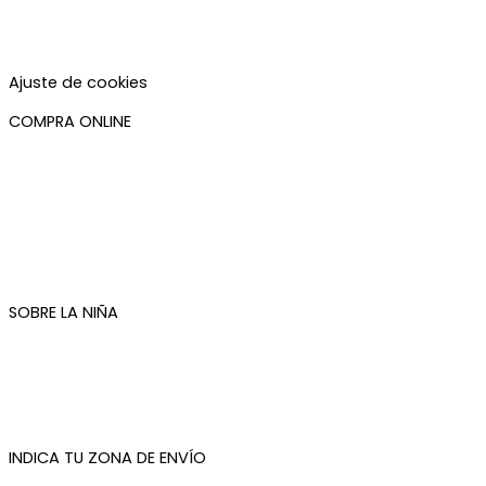
Aviso legal
Política de privacidad
Política de cookies
Accesibilidad
Ajuste de cookies
COMPRA ONLINE
Mi cuenta
Mis pedidos
Condiciones de compra
Plazos de envío
Devoluciones
Newsletter
SOBRE LA NIÑA
Quiénes somos
Contacto
Tienda de Madrid
Tienda de Tenerife
INDICA TU ZONA DE ENVÍO