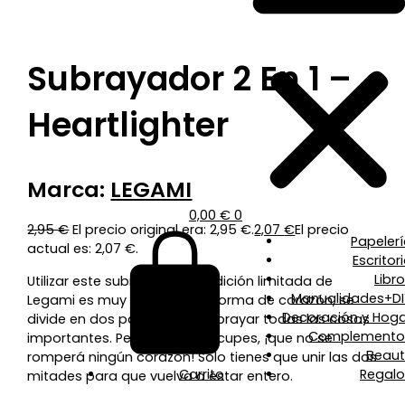
Subrayador 2 En 1 –
Heartlighter
Marca:
LEGAMI
0,00
€
0
2,95
€
El precio original era: 2,95 €.
2,07
€
El precio
Papeler
actual es: 2,07 €.
Escritor
Libr
Utilizar este subrayador de edición limitada de
Manualidades+DI
Legami es muy fácil: con su forma de corazón, se
Decoración y Hoga
divide en dos partes para subrayar todas las cosas
Complemento
importantes. Pero no te preocupes, ¡que no se
Beaut
romperá ningún corazón! Solo tienes que unir las dos
Carrito
Regalo
mitades para que vuelva a estar entero.