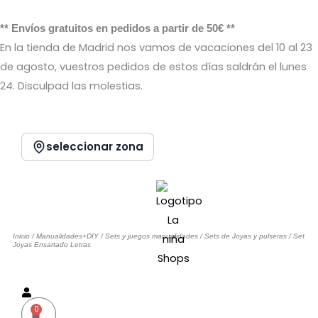
Ir
al
** Envíos gratuitos en pedidos a partir de 50€ **
contenido
En la tienda de Madrid nos vamos de vacaciones del 10 al 23
de agosto, vuestros pedidos de estos días saldrán el lunes
24. Disculpad las molestias.
seleccionar zona
Inicio
/
Manualidades+DIY
/
Sets y juegos manualidades
/
Sets de Joyas y pulseras
/ Set
Joyas Ensartado Letras
Sin stock
0
Carrito