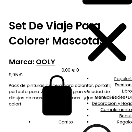
Set De Viaje Para
Colorer Mascotas
Marca:
OOLY
0,00
€
0
9,95
€
Papeler
Escritor
Pack de pinturas de cera para colorear, portátil,
Libr
perfecto para viajar, con una gran variedad de
Manualidades+DI
dibujos de mascotas monísimas… ¡que necesitan
Decoración y Hoga
color!
Complemento
Beaut
Carrito
Regalo