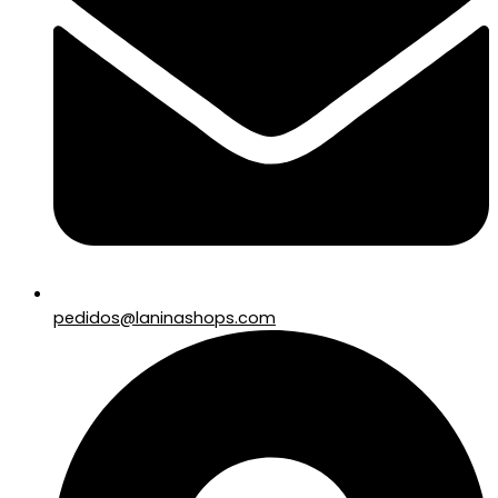
pedidos@laninashops.com