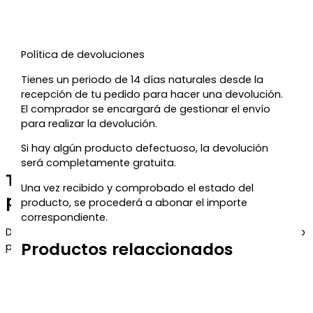
Política de devoluciones
Tienes un periodo de 14 días naturales desde la
recepción de tu pedido para hacer una devolución.
El comprador se encargará de gestionar el envío
para realizar la devolución.
Si hay algún producto defectuoso, la devolución
será completamente gratuita.
Te regalamos un 5% de descuento
Una vez recibido y comprobado el estado del
para tu próxima compra
producto, se procederá a abonar el importe
correspondiente.
Déjanos tu correo y te enviaremos el código de descuento
Productos relaccionados
para que puedas aprovecharlo en tu próximo pedido.