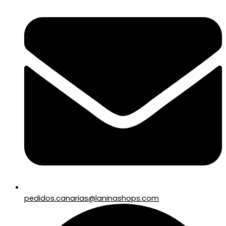
pedidos.canarias@laninashops.com