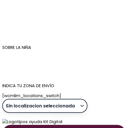
Mi cuenta
Mis pedidos
Condiciones de compra
Plazos de envío
Devoluciones
Newsletter
SOBRE LA NIÑA
Quiénes somos
Contacto
Tienda de Madrid
Tienda de Tenerife
INDICA TU ZONA DE ENVÍO
[wcmlim_locations_switch]
Diseño web: Pixel Innova