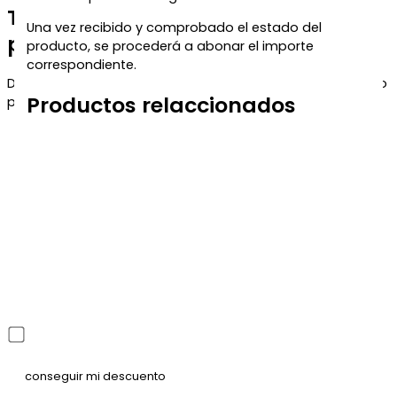
Te regalamos un 5% de descuento
Una vez recibido y comprobado el estado del
para tu próxima compra
producto, se procederá a abonar el importe
correspondiente.
Déjanos tu correo y te enviaremos el código de descuento
Productos relaccionados
para que puedas aprovecharlo en tu próximo pedido.
He leído y acepto la política de privacidad