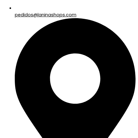
pedidos@laninashops.com