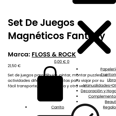
Set De Juegos
Magnéticos Fantasy
Marca:
FLOSS & ROCK
0,00
€
0
21,50
€
Papeler
Escritor
Set de juegos para dibujar, pintar, montar puzzles… 4
Libr
actividades diferentes perfectas para viajar por su
Manualidades+DI
fácil transporte, y reutilizar una y otra vez.
Decoración y Hoga
Complemento
Beaut
Carrito
Regalo