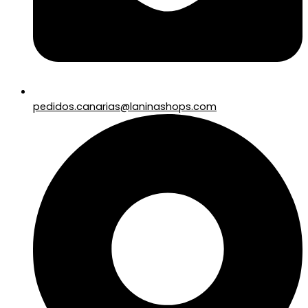
pedidos.canarias@laninashops.com