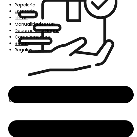
Papelería
Escritorio
Libros
Manualidades+DIY
Decoración y Hogar
Complementos
Beauty
Regalos
Envío en 24/48h