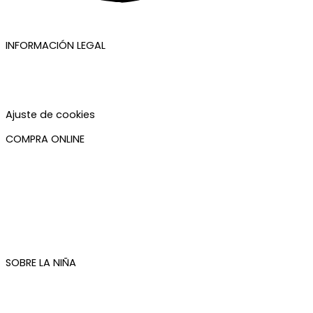
INFORMACIÓN LEGAL
Aviso legal
Política de privacidad
Política de cookies
Accesibilidad
Ajuste de cookies
COMPRA ONLINE
Mi cuenta
Mis pedidos
Condiciones de compra
Plazos de envío
Devoluciones
Newsletter
SOBRE LA NIÑA
Quiénes somos
Contacto