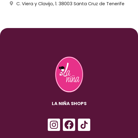
C. Viera y Clavijo, 1. 38003 Santa Cruz de Tenerife
LA NIÑA SHOPS
I
F
n
a