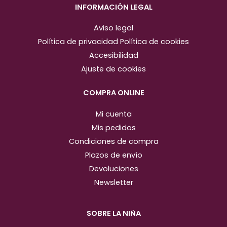
s
c
INFORMACIÓN LEGAL
t
e
Aviso legal
a
b
Política de privacidad
Política de cookies
g
o
Accesibilidad
r
o
Ajuste de cookies
a
k
m
COMPRA ONLINE
Mi cuenta
Mis pedidos
Condiciones de compra
Plazos de envío
Devoluciones
Newsletter
SOBRE LA NIÑA