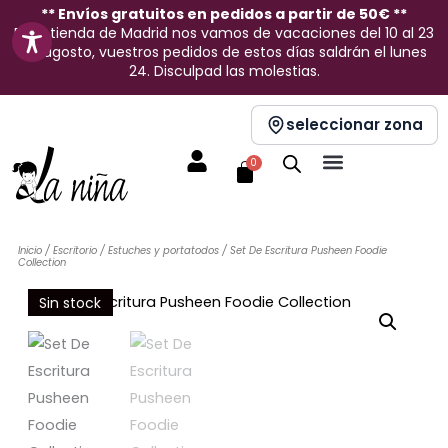
Ir
** Envíos gratuitos en pedidos a partir de 50€ **
En la tienda de Madrid nos vamos de vacaciones del 10 al 23
al
de agosto, vuestros pedidos de estos días saldrán el lunes
contenido
24. Disculpad las molestias.
seleccionar zona
Carrito
0
Inicio
/
Escritorio
/
Estuches y portatodos
/ Set De Escritura Pusheen Foodie
Collection
Sin stock