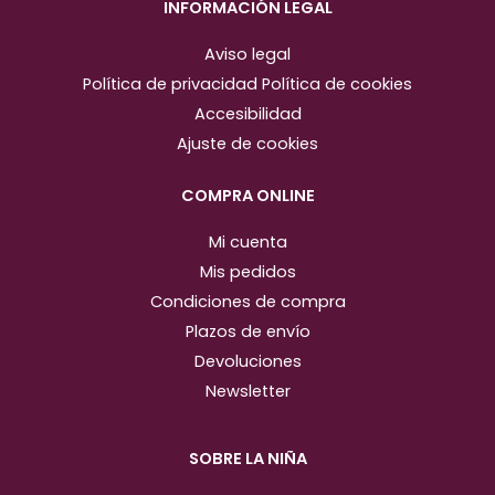
s
c
INFORMACIÓN LEGAL
t
e
Aviso legal
a
b
Política de privacidad
Política de cookies
g
o
Accesibilidad
r
o
Ajuste de cookies
a
k
m
COMPRA ONLINE
Mi cuenta
Mis pedidos
Condiciones de compra
Plazos de envío
Devoluciones
Newsletter
SOBRE LA NIÑA