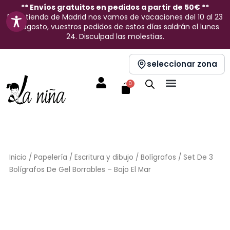
Ir
** Envíos gratuitos en pedidos a partir de 50€ **
En la tienda de Madrid nos vamos de vacaciones del 10 al 23
al
de agosto, vuestros pedidos de estos días saldrán el lunes
contenido
24. Disculpad las molestias.
seleccionar zona
Carrito
0
Inicio
/
Papelería
/
Escritura y dibujo
/
Bolígrafos
/ Set De 3
Bolígrafos De Gel Borrables – Bajo El Mar
Sin stock