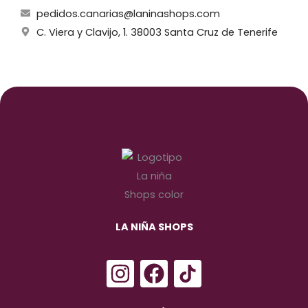
pedidos.canarias@laninashops.com
C. Viera y Clavijo, 1. 38003 Santa Cruz de Tenerife
LA NIÑA SHOPS
I
F
n
a