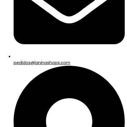
pedidos@laninashops.com