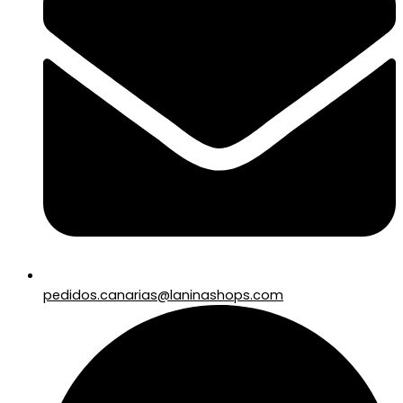
pedidos.canarias@laninashops.com