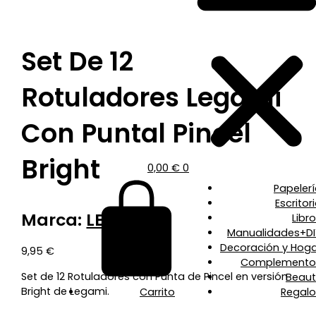
Set De 12
Rotuladores Legami
Con Puntal Pincel
Bright
0,00
€
0
Papeler
Escritor
Marca:
LEGAMI
Libr
Manualidades+DI
Decoración y Hoga
9,95
€
Complemento
Set de 12 Rotuladores con Punta de Pincel en versión
Beaut
Bright de Legami.
Carrito
Regalo