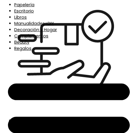
Papelería
Escritorio
Libros
Manualidades+DIY
Decoración y Hogar
Complementos
Beauty
Regalos
Envío en 24/48h