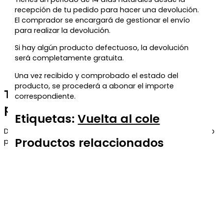
recepción de tu pedido para hacer una devolución.
El comprador se encargará de gestionar el envío
para realizar la devolución.
Si hay algún producto defectuoso, la devolución
será completamente gratuita.
Una vez recibido y comprobado el estado del
producto, se procederá a abonar el importe
Te regalamos un 5% de descuento
correspondiente.
para tu próxima compra
Etiquetas:
Vuelta al cole
Déjanos tu correo y te enviaremos el código de descuento
Productos relaccionados
para que puedas aprovecharlo en tu próximo pedido.