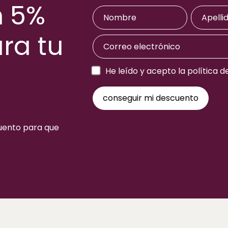
n 5%
ra tu
a
He leído y acepto la política d
cuento para que