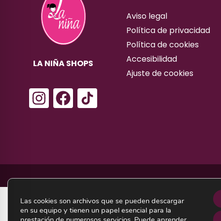
Aviso legal
Política de privacidad
Política de cookies
Accesibilidad
LA NIÑA SHOPS
Ajuste de cookies
I
F
n
a
s
c
t
e
a
b
g
o
r
o
a
k
Las cookies son archivos que se pueden descargar
m
en su equipo y tienen un papel esencial para la
prestación de numerosos servicios. Puede aprender