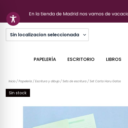
Ir
al
En la tienda de Madrid nos vamos de vacacion
contenido
PAPELERÍA
ESCRITORIO
LIBROS
Inicio
/
Papelería
/
Escritura y dibujo
/
Sets de escritura
/ Set Carta Haru Gatos
Sin stock