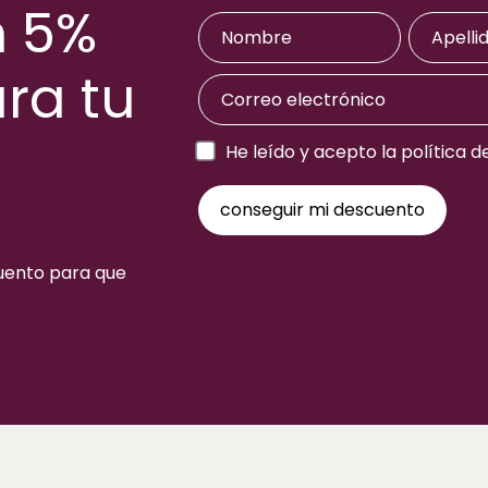
n 5%
ra tu
a
He leído y acepto la política d
cuento para que