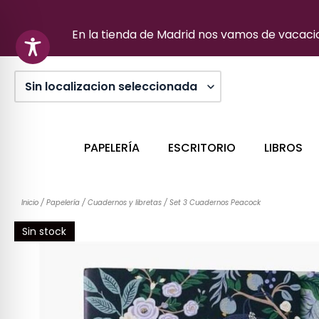
Ir
al
En la tienda de Madrid nos vamos de vacacion
contenido
PAPELERÍA
ESCRITORIO
LIBROS
Inicio
/
Papelería
/
Cuadernos y libretas
/ Set 3 Cuadernos Peacock
Sin stock