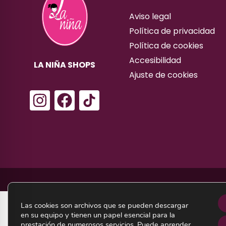
Aviso legal
Política de privacidad
Política de cookies
Accesibilidad
LA NIÑA SHOPS
Ajuste de cookies
I
F
n
a
s
c
t
e
a
b
g
o
r
o
a
k
Las cookies son archivos que se pueden descargar
m
en su equipo y tienen un papel esencial para la
prestación de numerosos servicios. Puede aprender