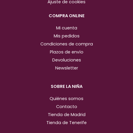
r
o
Ajuste de cookies
a
k
m
COMPRA ONLINE
Mi cuenta
Mis pedidos
Condiciones de compra
Plazos de envío
Devoluciones
Newsletter
SOBRE LA NIÑA
Quiénes somos
Contacto
Tienda de Madrid
Tienda de Tenerife