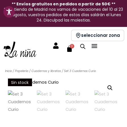
Ir
** Envíos gratuitos en pedidos a partir de 50€ **
En la tienda de Madrid nos vamos de vacaciones del 10 al 23
al
de agosto, vuestros pedidos de estos días saldrán el lunes
contenido
24. Disculpad las molestias.
seleccionar zona
Carrito
0
Inicio
/
Papelería
/
Cuadernos y libretas
/ Set 3 Cuadernos Curio
Sin stock