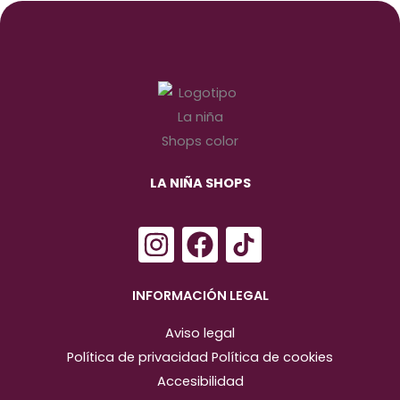
LA NIÑA SHOPS
I
F
n
a
s
c
INFORMACIÓN LEGAL
t
e
Aviso legal
a
b
Política de privacidad
Política de cookies
g
o
Accesibilidad