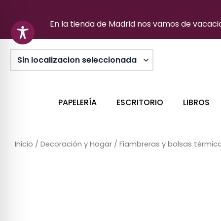
Ir
al
En la tienda de Madrid nos vamos de vacacion
contenido
PAPELERÍA
ESCRITORIO
LIBROS
Inicio
/
Decoración y Hogar
/
Fiambreras y bolsas térmic
Sin stock