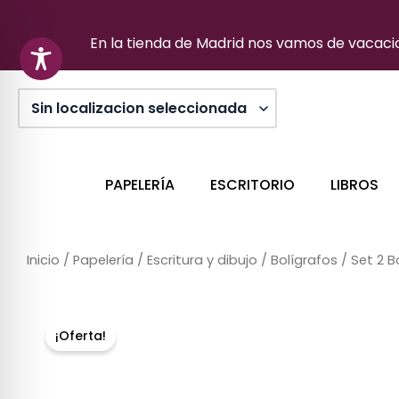
Ir
al
En la tienda de Madrid nos vamos de vacacion
contenido
PAPELERÍA
ESCRITORIO
LIBROS
Inicio
/
Papelería
/
Escritura y dibujo
/
Bolígrafos
/ Set 2 B
Sin stock
¡Oferta!