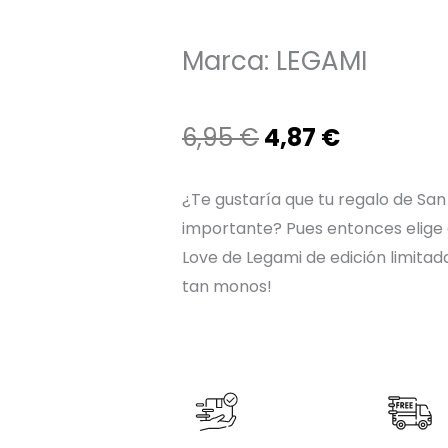
Marca:
LEGAMI
El
El
6,95
€
4,87
€
precio
precio
¿Te gustaría que tu regalo de Sa
original
actual
importante? Pues entonces elige e
Love de Legami de edición limitada
era:
es:
tan monos!
6,95 €.
4,87 €.