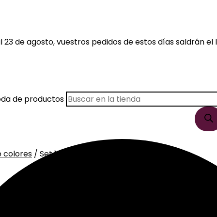
 23 de agosto, vuestros pedidos de estos días saldrán el l
eda de productos
e colores
/ Set 10 Lápices Colores Metálicos
s Metálicos