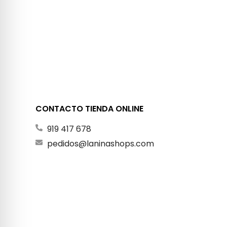
CONTACTO TIENDA ONLINE
919 417 678
pedidos@laninashops.com