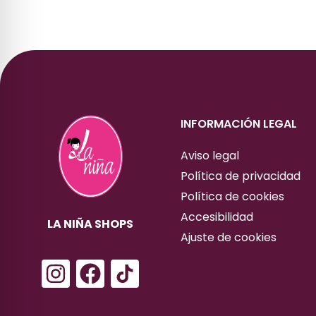
INFORMACIÓN LEGAL
Aviso legal
Política de privacidad
Política de cookies
Accesibilidad
LA NIÑA SHOPS
Ajuste de cookies
I
F
n
a
s
c