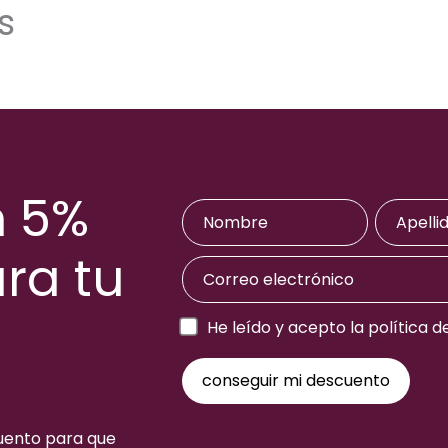
s
n 5%
ra tu
a
He leído y acepto la política d
cuento para que