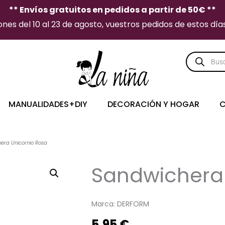
** Envíos gratuitos en pedidos a partir de 50€ **
es del 10 al 23 de agosto, vuestros pedidos de estos días 
Búsqueda
de
producto
MANUALIDADES+DIY
DECORACIÓN Y HOGAR
C
era Unicornio Rosa
Sandwichera 
Marca:
DERFORM
5,95
€