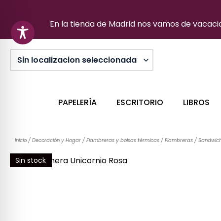
Ir
al
En la tienda de Madrid nos vamos de vacacion
contenido
PAPELERÍA
ESCRITORIO
LIBROS
Inicio
/
Decoración y Hogar
/
Fiambreras y bolsas térmicas
/
Fiambreras
/ Sandwich
Sin stock