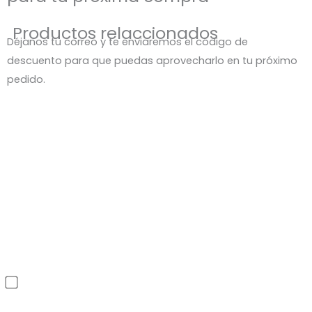
Productos relaccionados
Déjanos tu correo y te enviaremos el código de
descuento para que puedas aprovecharlo en tu próximo
pedido.
He leído y acepto la política de privacidad