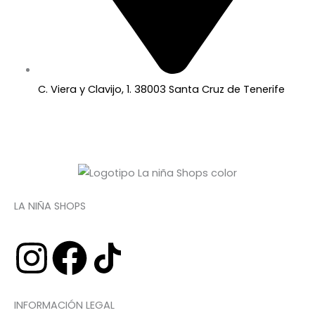
C. Viera y Clavijo, 1. 38003 Santa Cruz de Tenerife
LA NIÑA SHOPS
I
F
n
a
INFORMACIÓN LEGAL