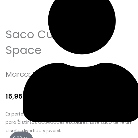
Sin stock
Saco Cuerdas B&B
Space
Marca:
GRAFOPLAS DISEÑO
15,95
€
Es perfecta para llevar la merienda o los accesorios
para distintas actividades escolares. Este saco tiene un
diseño divertido y juvenil.
Carrito