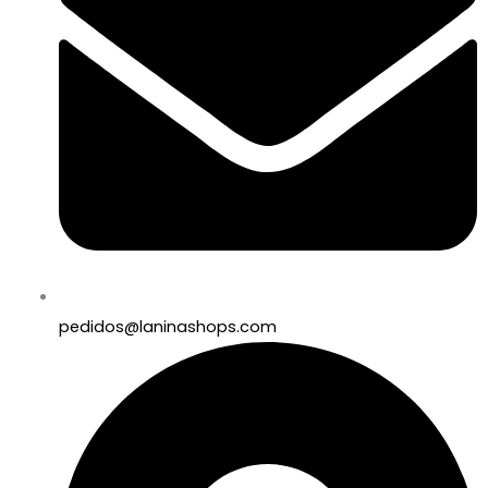
pedidos@laninashops.com