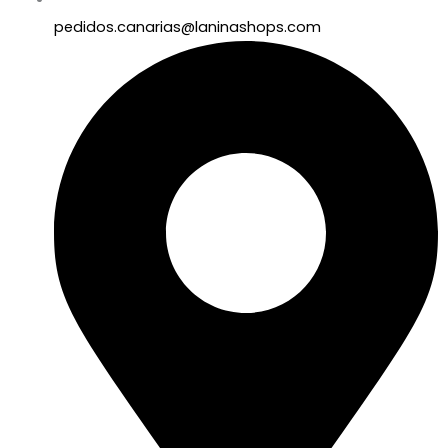
pedidos.canarias@laninashops.com